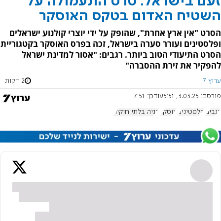
זעם בישראל: סרט התעמולה על
השטיח האדום בטקס האוסקר
הסרט "אין ארץ אחרת", שהופק על ידי יוצרי קולנוע ישראלים
ופלסטינים ועורר סערה בישראל, זכה בפרס האוסקר בקטגוריית
הסרט התיעודי הטוב ביותר. רגבים: "אסור למדינת ישראל
להפקיר את זירת ההסברה"
ערוץ 7
2 דקות
פורסם:
3.03.25, 5:51
עודכן:
7:51
רגבים
פלסטינים
אוסקר
בניה בלתי חוקית