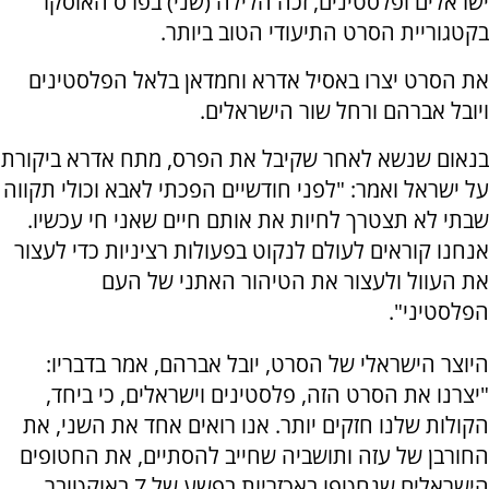
ישראלים ופלסטינים, זכה הלילה (שני) בפרס האוסקר
בקטגוריית הסרט התיעודי הטוב ביותר.
את הסרט יצרו באסיל אדרא וחמדאן בלאל הפלסטינים
ויובל אברהם ורחל שור הישראלים.
בנאום שנשא לאחר שקיבל את הפרס, מתח אדרא ביקורת
על ישראל ואמר: "לפני חודשיים הפכתי לאבא וכולי תקווה
שבתי לא תצטרך לחיות את אותם חיים שאני חי עכשיו.
אנחנו קוראים לעולם לנקוט בפעולות רציניות כדי לעצור
את העוול ולעצור את הטיהור האתני של העם
הפלסטיני".
היוצר הישראלי של הסרט, יובל אברהם, אמר בדבריו:
"יצרנו את הסרט הזה, פלסטינים וישראלים, כי ביחד,
הקולות שלנו חזקים יותר. אנו רואים אחד את השני, את
החורבן של עזה ותושביה שחייב להסתיים, את החטופים
הישראלים שנחטפו באכזריות בפשע של 7 באוקטובר,