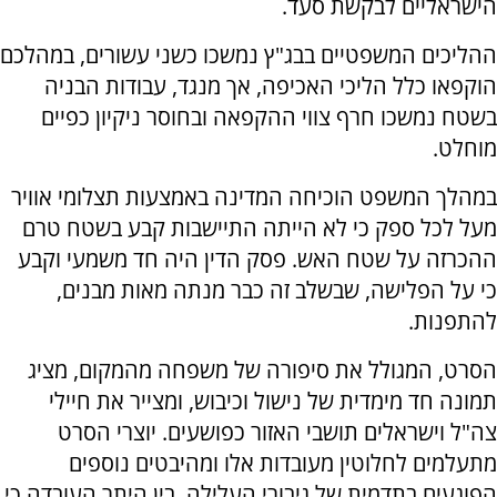
הישראליים לבקשת סעד.
ההליכים המשפטיים בבג"ץ נמשכו כשני עשורים, במהלכם
הוקפאו כלל הליכי האכיפה, אך מנגד, עבודות הבניה
בשטח נמשכו חרף צווי ההקפאה ובחוסר ניקיון כפיים
מוחלט.
במהלך המשפט הוכיחה המדינה באמצעות תצלומי אוויר
מעל לכל ספק כי לא הייתה התיישבות קבע בשטח טרם
ההכרזה על שטח האש. פסק הדין היה חד משמעי וקבע
כי על הפלישה, שבשלב זה כבר מנתה מאות מבנים,
להתפנות.
הסרט, המגולל את סיפורה של משפחה מהמקום, מציג
תמונה חד מימדית של נישול וכיבוש, ומצייר את חיילי
צה"ל וישראלים תושבי האזור כפושעים. יוצרי הסרט
מתעלמים לחלוטין מעובדות אלו ומהיבטים נוספים
הפוגעים בתדמית של גיבורי העלילה, בין היתר העובדה כי