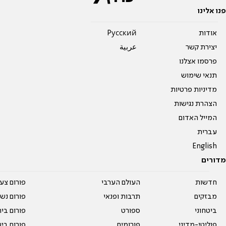
פנו אלינו
אודות
Pусский
יצירת קשר
عربية
פרסמו אצלנו
תנאי שימוש
מדיניות פרטיות
הצהרת נגישות
המייל האדום
עברית
English
מדורים
חדשות
העולם הערבי
פורום צע
מבזקים
תרבות ופנאי
פורום נשו
ביטחוני
ספורט
פורום בי
פוליטי-מדיני
פורומים
פורום בי