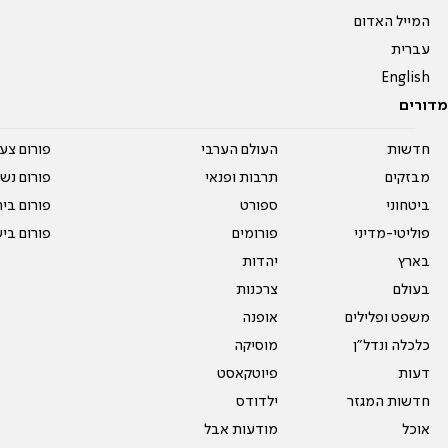
המייל האדום
עברית
English
מדורים
חדשות
העולם הערבי
פורום צע
מבזקים
תרבות ופנאי
פורום נשו
ביטחוני
ספורט
פורום בי
פוליטי-מדיני
פורומים
פורום בי
בארץ
יהדות
בעולם
צרכנות
משפט ופלילים
אופנה
כלכלה ונדל"ן
מוסיקה
דעות
פיוטקאסט
חדשות המגזר
ילדודס
אוכל
מודעות אבל