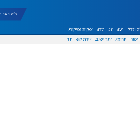
כ"ה באב תשפ"ו |
 ונדל"ן
דעות
אוכל
יהדות
הפקות וסיקורים
ספורט
פורומים
אתר ישיבה
יצירת קשר
עוד