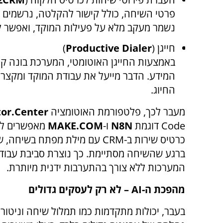
פרטי השיחה, כולל קישור להקלטה, נרשמים 
נשמר מעקב מלא על פעילות המוקד, ואפשר לב
חייגן (
Productive Dialer
)
באמצעות החייגן האוטומטי, המערכת בונה קמ
המידע. הדבר מייעל את עבודת המוקד ומקצר א
החיוג.
מעבר לכך, פלטפורמת האוטומציה
or.Center
Code
דוגמת
N8N
ו-
MAKE.COM
מאפשרים להג
כרטיס שירות ב-
CRM
עם מילת מפתח בשיחה, של
ברגע שהשיחה מסתיימת. כך נוצרת סביבת עבודה 
המערכות ללא צורך בהתערבות ידנית מיותרת.
מהפכת ה-
AI
– לא רק לעסקים גדולים
בעבר, יכולות מתקדמות כמו תמלול שיחה וניטור 