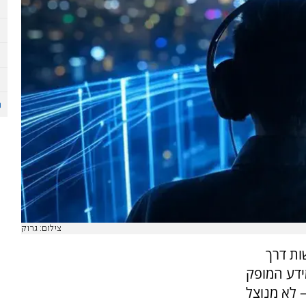
צילום: גרוק
שות דרך
ידע המופק
 לא מנוצל