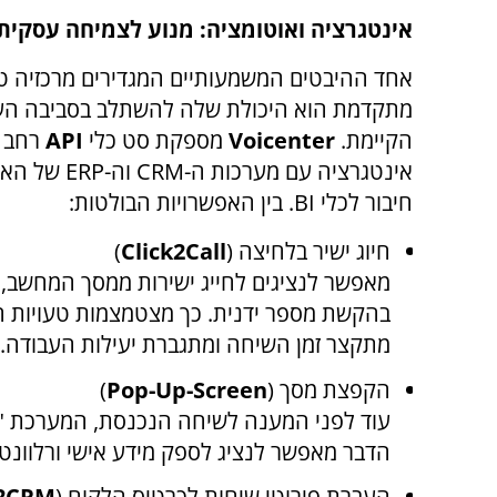
אינטגרציה ואוטומציה: מנוע לצמיחה עסקית
אחד ההיבטים המשמעותיים המגדירים מרכזיה ט
מתקדמת הוא היכולת שלה להשתלב בסביבה הע
הקיימת.
Voicenter
מספקת סט כלי
API
רחב 
אינטגרציה עם מערכות ה-
CRM
וה-
ERP
של הארגו
חיבור לכלי
BI
. בין האפשרויות הבולטות:
חיוג ישיר בלחיצה (
Click2Call
)
מאפשר לנציגים לחייג ישירות ממסך המחשב, 
בהקשת מספר ידנית. כך מצטמצמות טעויות 
מתקצר זמן השיחה ומתגברת יעילות העבודה.
הקפצת מסך (
Pop-Up-Screen
)
עוד לפני המענה לשיחה הנכנסת, המערכת "
הדבר מאפשר לנציג לספק מידע אישי ורלוונטי,
העברת פירוטי שיחות לכרטיס הלקוח (
2CRM