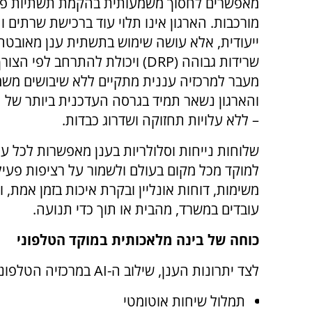
מאפשרים לחסוך משמעותית בהקמת תשתיות פיז
מורכבות. הארגון אינו תלוי עוד ברכישת שרתים ו
ייעודית, אלא עושה שימוש בתשתית ענן מאובט
שרידות גבוהה (
DRP
) ויכולת להתרחב לפי הצור
מעבר למרכזיה עננית מתקיים ללא שיבושים משמ
והארגון נשאר תמיד בגרסה העדכנית ביותר של ה
– ללא עלויות תחזוקה ושדרוג כבדות.
שלוחות נייחות וסלולריות בענן מאפשרות לכל ע
למוקד מכל מקום בעולם ולשמור על רציפות פעי
משימות, דוחות אונליין ובקרת איכות בזמן אמת, ו
עובדים במשרד, מהבית או תוך כדי תנועה.
כוחה של בינה מלאכותית במוקד הטלפוני
לצד יתרונות הענן, שילוב ה-
AI
במרכזיה הטלפוני
תמלול שיחות אוטומטי