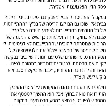
ערביים עתירות של 'רגבים' נדחו, והוכחתי שהבסיס של
פסק הדין הוא גזענות ואפליה".
במקביל הוא ניסה להוביל מאבק נגד פינוי בנייני דריינוף
בבית אל, שזכו גם הם לצו הריסה של בג"ץ: "ההתייחסות
של כל הגורמים בהתיישבות לאירוע הייתה כאל קבלן
שבנה לא כחוק, תוך התעלמות מכך שיש פה מגמה של
הריסות שמטרתה להוכיח שההתיישבות לא לגיטימית. לי
חשוב שהמסר של המאבק ישלול את הלגיטימציה של
מסע ההרס. מי שמרים שלט עם תמונה של ביבי בבקשה
לקיים את הבטחתו לבנות יחידות דיור בתמורה לפינוי",
הוא רומז להנהגה המקומית, "כבר אז ביקש הסכם ולא
ביקש לעשות צדק".
חילוקי דעות עם ההנהגה המקומית על אופי המאבק
הותירו את פואה בחוץ, אבל הוא המשיך לטפטף את
המסר שלפיו בג"ץ נמצא במסע הרס גזעני, בתקווה