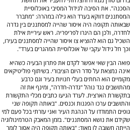
בדרום סודן נגמרה והצלחתי להעביר את תחושת
הסכנה". את הסיבה לגידול המסיבי באוכלוסיית
המסתננים דווקא בערד הוא גילה במהרה: "מתברר
שבאותה תקופה היה איסור שהייה למסתננים בין גדרה
לחדרה, ולכן הם היגרו לפריפריה. ראש עיריית אילת
השכיל גם הוא להוציא צו איסור שהייה למסתננים בעירו,
וכך חל גידול עקבי של אוכלוסיית המהגרים בערד".
פואה הבין שאי אפשר לקדם את פתרון הבעיה כשהיא
אינה נמצאת על סדר היום הציבורי. בשיתוף פוליטיקאים
מקומיים הוא החתים בעלי חנויות בעיר וגם כרבע
מהתושבים נגד נוהל "גדרה-חדרה", ומינף את זה
בתקשורת הארצית. לערד הגיעו כתבים מכלי התקשורת
והתושבים ערכו הפגנות וכנסים. "באותה תקופה שני
גופים התמודדו על הנהגת העיר ואני עזרתי בכל פעם למי
שקידם את נושא המסתננים". בזמן המאבק הטרמינולוגיה
הייתה חשובה לו מאוד: "באותה תקופה היה אסור לומר