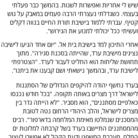
שיש לי אחריות ואפשרות לשנות. בהמשך כבר פעלתי
בעצמי. כשגדלתי נעצרתי הרבה פעמים במאבק על גוש
קטיף. עברתי ללמוד בישיבת תורת החיים בנווה דקלים
ועשיתי ככל יכולתי למנוע את הגירוש".
אחרי התיכון למד בישיבת בית אל. "יום אחד הגיעו לישיבה
נציגים מישיבת ערד, שהייתה בסכנת סגירה". מתוך
תחושת שליחות הוא החליט לעבור לערד. "הצטרפתי
לישיבת ערד, ובהמשך נישאתי ושם קבענו את ביתנו".
בערד נחשף יהודה להיקפים הגדולים של הסתננות
לישראל דרך מצרים באותה תקופה. "בכל חודש נכנסו
כאלפיים מסתננים", הוא מסביר. "לא הייתה גדר בין
מצרים לישראל, והלב היהודי הרחום נטה לטובת
המסכנים שנמלטו מאימת המלחמה בדארפור". רבים
מהמסתננים התיישבו בערד בשל קרבתה למלונות ים
המלח. מערכת המשפט ודעת הקהל לא אפשרו לעצור