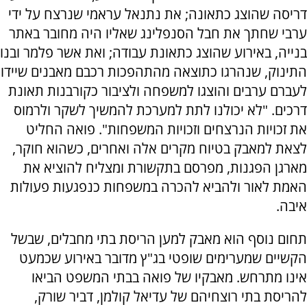
דריסה שהוצג כתאונה; את נתנאל עראמי שנרצח על ידי
ערבי שחתך את חבל הסנפלינג שאליו היה מחובר באתר
בנייה, באירוע שהוצג כתאונת עבודה; ואת אשר פלמר ובנו
התינוק, שנהרגו כתוצאה מהתהפכות רכבם מאבנים שיידו
לעברם ערבים והוצגו למשפחה ולציבור כקורבנות תאונת
דרכים. "לא יכולנו לתת למערכת להמשיך לשקר ולרמוס
את זכויות הנרצחים וזכויות המשפחות". פואה החליט
לצאת למאבק בטיוח מקרים אלה ואחרים, כשהוא חוקר,
מארגן הפגנות, מפרסם בתקשורת ומצליח להוציא את
האמת לאור ולהביא להכרה במשפחות כנפגעות פעולות
איבה.
תחום נוסף הוא מאבק למען הריסת בתי מחבלים, שבשל
הקשיים שמערימים שופטי בג"ץ מדובר באירוע שכמעט
אינו מתרחש. מאבקיו של פואה בבתי המשפט הביאו
להריסת בתי רוצחיהם של עדיאל קולמן, דביר שורק,