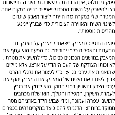
פסק דין חלוט, אין הרבה מה לעשות. מנהיגי ההתיישבות
רצו להיאבק על השגת הסכם שיאפשר בנייה במקום אחר.
המטרה שלי במקרה כזה הייתה ליצור מאבק שיגרום
לשינוי השיח והאווירה הציבורית כדי שבג"ץ יימנע
מהריסות נוספות".
פואה התגייס למאבק. "יצאתי למאבק על הצדק, נגד
הגזענות והאפליה כלפי יהודים". גם הפעם הוא עטף את
המאבק במושגים הנכונים כביכול, כדי להשיג את מטרתו.
לא זכותו הצודקת של העם היהודי על ארצו, אלא מילים
שתואמות את ערכי בג"ץ: "כדי לעצור את גלגלי ההרס
צריך לשנות את השיח של המאבק. אם המאבק ימנף את
ערכי הצדק והשוויון בפני החוק, הוא ידחק את בג"ץ
לעמדת השקרן, המפלה והגזלן". הוא שלח מכתבים
לתושבי עפרה ועמונה, ומדי שבוע חידד באוזניהם מסר
ממוקד ברוח זו: "הדגמתי להם כיצד במקרים זהים בכפרים