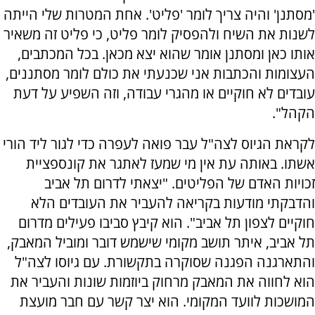
'מסתנן' והיה צריך לומר 'פליט'. אחת המטרות שלי הייתה
לשנות את השיח ולהפסיק לומר פליט, כי פליט זה משאיר
אותו כאן ומסתנן אומר שהוא יצא מכאן. בכל המכתבים,
העצומות והכתבות אני שכנעתי את כולם לומר מסתננים,
עובדים לא חוקיים או מהגרי עבודה, וזה השפיע על דעת
הקהל".
לקראת הגיוס לצה"ל עבר פואה לעפרה כדי לגור ליד הורי
אשתו. באותה עת אין מי שמעז לאתגר את קונספציית
זכויות האדם של הפליטים. "יצאתי לדרום תל אביב
והדבקתי מודעות בקריאה להעביר את העובדים הלא
חוקיים לצפון תל אביב". הוא קיבץ סביבו פעילים מדרום
תל אביב, איתר תושב מקומי שישמש דובר ומוביל המאבק,
והתארגנה הפגנה שסוקרה בתקשורת. עם גיוסו לצה"ל
הוא לחווה את המאבק מרחוק ביוזמות שונות והעביר את
המושכות לוועד המקומי. הוא יצר קשר עם חבר מועצת