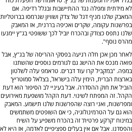
בגלל אפליה וגזענות של בג"ץ. טראומה של הפעלת כוח
לא מידתית ומפלה נגד ההתיישבות ובגלל רדיפה. אם
המאבק שלנו מניף דגל של צדק ושוויון שנרמסו בברוטליות
בפרשנות עקומה, שקרים ואכיפה בררנית, אז המאבק
שלנו נתפס כצודק ובהכרח יוביל לכך ששופטי בג"ץ יימנעו
מהרס נוסף".
לאחר מכן אכן חלה רגיעה בפסקי ההריסה של בג"ץ, אבל
פואה מנכס את ההישג גם לגורמים נוספים שהשתנו
במפה. "במקביל קרו עוד דברים. טראמפ עלה לשלטון
בארצות הברית, הימין עלה בישראל, בצלאל סמוטריץ'
הוביל את חוק ההסדרה. אבל בעיניי לב הסיפור הוא דעת
הקהל. זה המפתח לשינוי. דעת הקהל מושפעת מאירועים
ומפרשנות, ואני רוצה שהפרשנות שלנו תישמע. המאבק
הוא גם על הטרמינולוגיה, כי אם השופטים משתמשים
במינוח 'קרקע פרטית' זה בהכרח משפיע על השיח
והפסדנו. אבל אם אין בעלים ספציפיים לאדמה, אז היא לא