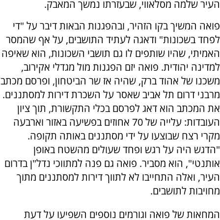
העיר שלמה מסלאווי, שבעזרתו נמשך המאבק.
פואה המשיך בקו הזהיר, ובהפגנות הבאות דיבר על "די
לפחד בשכונות" ודאגה לעתיד התושבים, על אף שהמסר
האמיתי, שהיו שותפים לו גם תושבי השכונות, הוא שאיפה
למדינה יהודית. פואה יזם הפגנות מול מגדלי אקירוב,
משכנו של אהוד ברק, שהיה אז שר הביטחון, ופרסם מכתב
מרבני דרום תל אביב שאסר על השכרת דירות למסתננים.
את המכתב הוא דאג לפרסם בכלי התקשורת, תוך ציון
העובדות: עלייה של 70 אחוזים בפשיעה באזור וארבעה
מקרי רצח שבוצעו על ידי מסתננים באותה תקופה.
"הדגש היה על רגש ופחד שעולים מהשטח באופן
אותנטי", הוא מסביר. פואה גם פנה למתווכי נדל"ן בדרום
העיר, ואלה התחייבו לא לתווך דירות למסתננים מתוך
מחויבות לתושבים.
המחאות של פואה וגורמים נוספים השפיעו על דעת