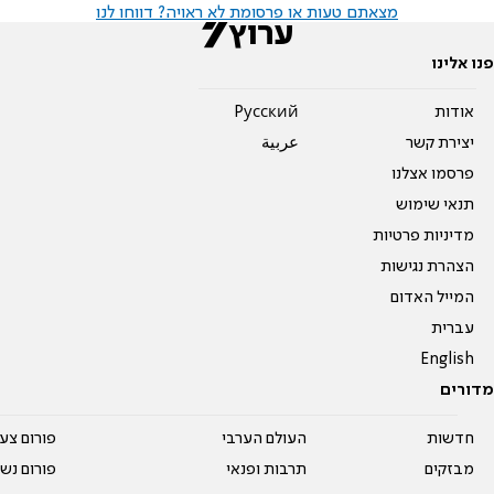
מצאתם טעות או פרסומת לא ראויה? דווחו לנו
פנו אלינו
אודות
Pусский
יצירת קשר
عربية
פרסמו אצלנו
תנאי שימוש
מדיניות פרטיות
הצהרת נגישות
המייל האדום
עברית
English
מדורים
חדשות
העולם הערבי
פורום צע
מבזקים
תרבות ופנאי
פורום נשו