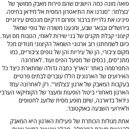
פואה מונה כמה הישגים שהם פירות מאבק ממושך של
'בצלמו': "סגרנו את התיאטרון המסית אל־מידאן בחיפה.
פינינו את גלריית ברבור ופורום דו־קיום מנכסים עירוניים
בירושלים ובבאר שבע, ומנענו משורה של גופי שמאל
קיצוני קבלת תקנים של בני שירות לאומי, הטבות מס ועוד.
כיום לשמחתנו רוב ארגוני השמאל הקיצוני מנודים מכל
מקום ציבורי, הן של עיריות והן של גופים ציבוריים, כמו
מתנ"סים, נכסים של מפעל הפיס ועוד. לאחרונה
התפרסמה באתר 'הארץ' כתבה גדולה שמתארת כיצד כל
האירועים של הארגונים הללו עוברים לבתים פרטיים
בעקבות המאבק של ארגון 'בצלמו'". רק לאחרונה עמד
הארגון מאחורי ביטול הופעות ומעצר של הקומיקאי הערבי
נידאל בדארנה, שיזם מופע מסית שלועג לחטופים
ולאירועי השבעה באוקטובר.
אחת מגולות הכותרת של פעילות הארגון היא המאבק