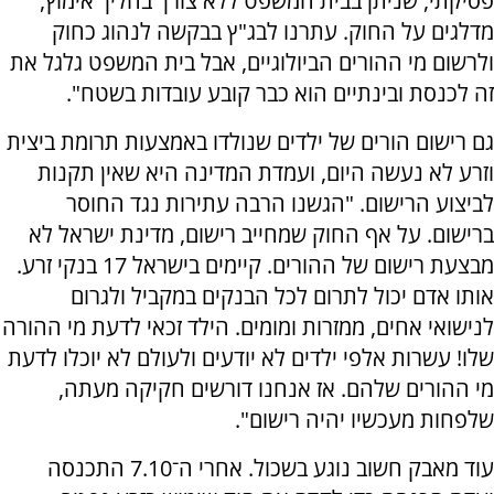
פסיקתי, שניתן בבית המשפט ללא צורך בהליך אימוץ,
מדלגים על החוק. עתרנו לבג"ץ בבקשה לנהוג כחוק
ולרשום מי ההורים הביולוגיים, אבל בית המשפט גלגל את
זה לכנסת ובינתיים הוא כבר קובע עובדות בשטח".
גם רישום הורים של ילדים שנולדו באמצעות תרומת ביצית
וזרע לא נעשה היום, ועמדת המדינה היא שאין תקנות
לביצוע הרישום. "הגשנו הרבה עתירות נגד החוסר
ברישום. על אף החוק שמחייב רישום, מדינת ישראל לא
מבצעת רישום של ההורים. קיימים בישראל 17 בנקי זרע.
אותו אדם יכול לתרום לכל הבנקים במקביל ולגרום
לנישואי אחים, ממזרות ומומים. הילד זכאי לדעת מי ההורה
שלו! עשרות אלפי ילדים לא יודעים ולעולם לא יוכלו לדעת
מי ההורים שלהם. אז אנחנו דורשים חקיקה מעתה,
שלפחות מעכשיו יהיה רישום".
עוד מאבק חשוב נוגע בשכול. אחרי ה־7.10 התכנסה