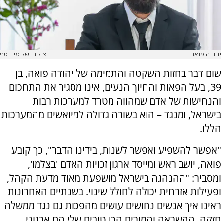
יהודה פואה
צילום: שלומי יוסף
שום דבר בחזות השקטה והתמימה של יהודה פואה, בן
39, בעל הפאות והחיוך הנעים, אינו מסגיר את התחכום
והנחישות של אדם שמהווה מטרד למערכות רבות
בישראל, ומנגד – הוא בשורה גדולה למיואשים מהמערכות
הללו.
"אפשר להשפיע ואפשר לשנות, בידינו הדבר", כך קובע
פואה, יושב ראש ומייסד ארגון זכויות האדם 'בצלמו',
ומסביר: "ההנהגה בישראל מושפעת מאוד מדעת הקהל,
ופעילות אזרחית יכולה לחולל שינוי. בשנתיים האחרונות
ראינו איך אנשים נחושים עושים מהפכות גם נגד ממשלה
חזקה. ההשראה והמורים הכי טובים שלי הם ארגוני