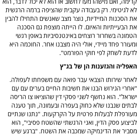
קדימה, ואם מישהו מעז לחשוב אז הוא לא יכול לדבר, הוא
לא לגיטימי. רק בעבודה עקבית שהציפה ברמה הרגשית
את הסכנות המיידיות, נוצר מצב שאנשים התחילו להבין
את הבעייתיות והאיום. לו הייתה מוצפת גם הסכנה
הטמונה בשחרור רוצחים באינטנסיביות באופן רגשי
ומעורר פחד מיידי, אולי היה מצבנו אחר. החוכמה היא
לדעת לשחק לפי חוקי הפורמט".
האפליה והגזענות הן של בג"ץ
לאחר שירותו הצבאי עבר פואה עם משפחתו לעפולה.
"אחרי הגירוש הבנו את חשיבות החיים בערים עם עַם
ישראל". הוא נחשף לשני פסקי דין שהוציאו צו הריסה
לבתים שנבנו שלא כחוק בעפרה ובעמונה, תוך טענה
מעורפלת לבעלות פרטית על הקרקעות. "נתנו שנתיים
לביצוע פסק הדין, ואני הרגשתי שהשטח פסיבי", הוא
מסביר את הדינמיקה שמכבה את השטח. "ברגע שיש