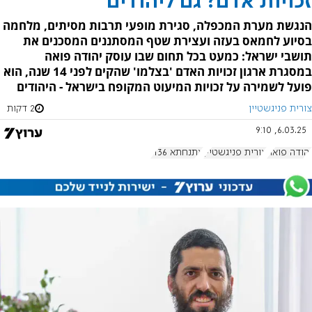
זכויות אדם? גם ליהודים
הנגשת מערת המכפלה, סגירת מופעי תרבות מסיתים, מלחמה
בסיוע לחמאס בעזה ועצירת שטף המסתננים המסכנים את
תושבי ישראל: כמעט בכל תחום שבו עוסק יהודה פואה
במסגרת ארגון זכויות האדם 'בצלמו' שהקים לפני 14 שנה, הוא
פועל לשמירה על זכויות המיעוט המקופח בישראל - היהודים
צורית פניגשטיין
2 דקות
6.03.25, 9:10
יהודה פואה
צורית פניגשטיין
אתנחתא 1136