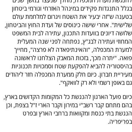
להנגשת מערת המכפלה, מהלך שנעצר במשך שנים
בגלל התנגדות פקידים במינהל האזרחי וגורמי ביטחון
בטענה ש"זה יבעיר את השטח ויגרום למלחמת עולם
שלישית". אחרי שישה כינוסים של ועדת החוץ והביטחון,
שלושה דיונים בוועדות התכנון, עתירה לבית המשפט
המחוזי ועתירה לבג"ץ, נפתחה לפני שנה המעלית
למערת המכפלה, "והאינתיפאדה לא פרצה", מחייך
פואה. "יתרה מכך, בזכות המאבק הצלחנו לראשונה
בהיסטוריה להביא להפקעת שטח וסמכויות תכנוניות
מעיריית חברון. כיום חלק ממערת המכפלה חזר ליהודים
גם באופן רשמי ולא רק לוואקף".
כיום פועל הארגון להנגשת כל המקומות הקדושים בארץ,
בהם מתחם קבר רשב"י במירון וקבר הארי ז"ל בצפת, וכן
הנגשת בתי כנסת ומקוואות ברחבי הארץ ובפרט
בפריפריה.