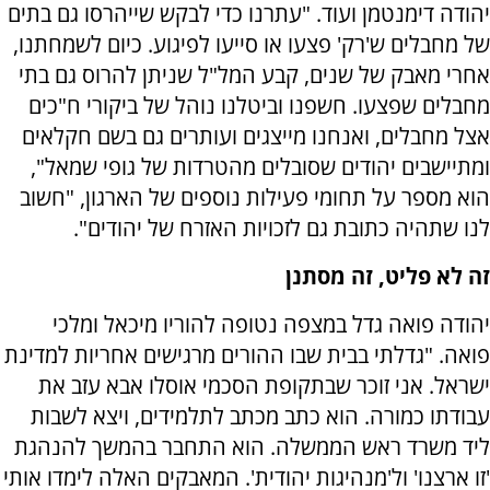
יהודה דימנטמן ועוד. "עתרנו כדי לבקש שייהרסו גם בתים
של מחבלים ש'רק' פצעו או סייעו לפיגוע. כיום לשמחתנו,
אחרי מאבק של שנים, קבע המל"ל שניתן להרוס גם בתי
מחבלים שפצעו. חשפנו וביטלנו נוהל של ביקורי ח"כים
אצל מחבלים, ואנחנו מייצגים ועותרים גם בשם חקלאים
ומתיישבים יהודים שסובלים מהטרדות של גופי שמאל",
הוא מספר על תחומי פעילות נוספים של הארגון, "חשוב
לנו שתהיה כתובת גם לזכויות האזרח של יהודים".
זה לא פליט, זה מסתנן
יהודה פואה גדל במצפה נטופה להוריו מיכאל ומלכי
פואה. "גדלתי בבית שבו ההורים מרגישים אחריות למדינת
ישראל. אני זוכר שבתקופת הסכמי אוסלו אבא עזב את
עבודתו כמורה. הוא כתב מכתב לתלמידים, ויצא לשבות
ליד משרד ראש הממשלה. הוא התחבר בהמשך להנהגת
'זו ארצנו' ול'מנהיגות יהודית'. המאבקים האלה לימדו אותי