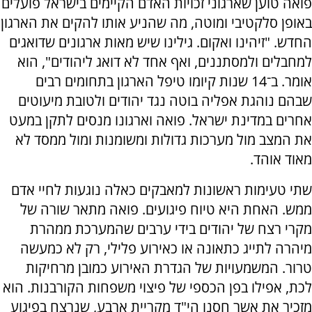
פואה טוען שארגוני זכויות האדם הקיימים בישראל פועלים
באופן סלקטיבי ומוטה, מה שהניע אותו להקים את הארגון
החדש. "זיהינו ואקום. גילינו שיש מאות ארגונים שדואגים
למחבלים ולמסתננים, ואף אחד לא דואג ליהודים", הוא
אומר. ב־14 שנות קיומו טיפל הארגון בתחומים רבים
שבהם נוהגת אפליה בוטה נגד יהודים ולטובת מיעוטים
אחרים במדינת ישראל. פואה וארגונו מנסים לתקן במעט
את המצב מול מערכות גדולות ומשומנות ומול ממסד לא
מאוד אוהד.
שתי טעימות ראשונות למאבקים כאלה נוגעות לחיי אדם
ממש. האחת היא טיוח פיגועים. פואה מתאר שורה של
מקרי רצח של יהודים בידי ערבים שהמערכת ממהרת
מיהרה לתייג כתאונה או כאירוע פלילי, רק לא כמעשה
טרור. המשמעויות של הגדרת האירוע כמובן מרחיקות
לכת, אפילו בפן הכספי של פיצוי משפחות הקורבנות. הוא
מזכיר את אשר חסנו הי"ד מקריית ארבע, שנרצח בפיגוע