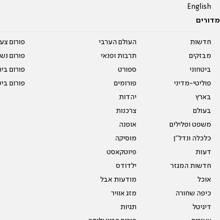
English
מדורים
חדשות
העולם הערבי
פורום צע
מבזקים
תרבות ופנאי
פורום נשו
ביטחוני
ספורט
פורום בי
פוליטי-מדיני
פורומים
פורום בי
בארץ
יהדות
בעולם
צרכנות
משפט ופלילים
אופנה
כלכלה ונדל"ן
מוסיקה
דעות
פיוטקאסט
חדשות המגזר
ילדודס
אוכל
מודעות אבל
כיפה שחורה
מזג אוויר
דיגיטל
תגיות