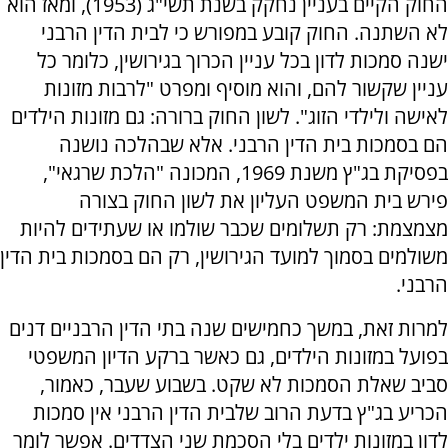
החוק הקיים בעניין נחקק בשנת תשי"ג (1953), ומאז הוא
לא השתנה. החוק קובע במפורש כי לבית הדין הרבני
ישנה סמכות לדון בכל עניין הכרוך בגירושין, כלומר כל
עניין שקשור להם, והוא מוסיף ומפרט "לרבות מזונות
לאישה ולילדי הזוג". לשון החוק ברורה: גם מזונות הילדים
הם בסמכות בית הדין הרבני. אלא שבהלכה נושנה
בפסיקת בג"ץ משנת 1969, המכונה "הלכת שרגאי",
פירש בית המשפט העליון את לשון החוק בצורה
מצמצמת: רק תשלומים שכבר שולמו או שעתידים להיות
משולמים בסמוך למועד הגירושין, רק הם בסמכות בית הדין
הרבני.
למרות זאת, במשך כחמישים שנה בתי הדין הרבניים דנים
בפועל במזונות הילדים, גם כאשר ברקע הדיון המשפטי
סביב שאלת הסמכות לא שקט. בשבוע שעבר, כאמור,
הכריע בג"ץ בדעת הרוב שלבית הדין הרבני אין סמכות
לדון במזונות ילדים בלי הסכמת שני הצדדים. אפשר לומר