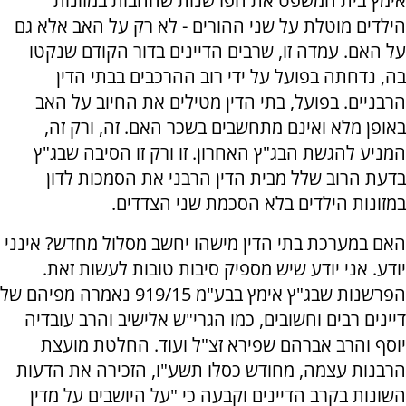
אימץ בית המשפט את הפרשנות שהחבות במזונות
הילדים מוטלת על שני ההורים - לא רק על האב אלא גם
על האם. עמדה זו, שרבים הדיינים בדור הקודם שנקטו
בה, נדחתה בפועל על ידי רוב ההרכבים בבתי הדין
הרבניים. בפועל, בתי הדין מטילים את החיוב על האב
באופן מלא ואינם מתחשבים בשכר האם. זה, ורק זה,
המניע להגשת הבג"ץ האחרון. זו ורק זו הסיבה שבג"ץ
בדעת הרוב שלל מבית הדין הרבני את הסמכות לדון
במזונות הילדים בלא הסכמת שני הצדדים.
האם במערכת בתי הדין מישהו יחשב מסלול מחדש? אינני
יודע. אני יודע שיש מספיק סיבות טובות לעשות זאת.
הפרשנות שבג"ץ אימץ בבע"מ 919/15 נאמרה מפיהם של
דיינים רבים וחשובים, כמו הגרי"ש אלישיב והרב עובדיה
יוסף והרב אברהם שפירא זצ"ל ועוד. החלטת מועצת
הרבנות עצמה, מחודש כסלו תשע"ו, הזכירה את הדעות
השונות בקרב הדיינים וקבעה כי "על היושבים על מדין