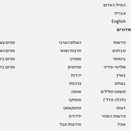
המייל האדום
עברית
English
מדורים
חדשות
העולם הערבי
פורום צע
מבזקים
תרבות ופנאי
פורום נשו
ביטחוני
ספורט
פורום בי
פוליטי-מדיני
פורומים
פורום בי
בארץ
יהדות
בעולם
צרכנות
משפט ופלילים
אופנה
כלכלה ונדל"ן
מוסיקה
דעות
פיוטקאסט
חדשות המגזר
ילדודס
אוכל
מודעות אבל