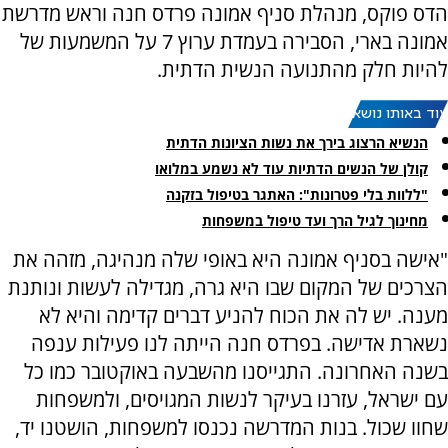
הדס פוקס, מנהלת סניף אמונה פרדס חנה וראש מדרשת
אמונה בארי, הסבירה בעמדת ערוץ 7 על המשמעות של
להיות חלק מהתנועה הנשית הדתית.
עוד באותו נושא:
הנשיא הרצוג בירך את נשות הציונות הדתית
קולן של הנשים הדתיות עוד לא נשמע במלואו
"ללוות בלי פטרונות": האתגר בטיפול בזקנה
מחינוך לגיל הרך ועד טיפול במשפחות
"אישה בסניף אמונה היא באופי שלה מנהיגה, מזהה את
הצרכים של המקום שבו היא גרה, מגדילה לעשות ונותנת
מענה. יש לה את הכוח להניע דברים קדימה והיא לא
נשארת אדישה. בפרדס חנה הייתה לנו פעילות ענפה
בשנה האחרונה. התגייסנו מהשבעה באוקטובר כמו כל
עם ישראל, עזרנו בעיקר לנשות המגויסים, ולמשפחות
שחוו שכול. בנות המדרשה נכנסו למשפחות, הושטנו יד,