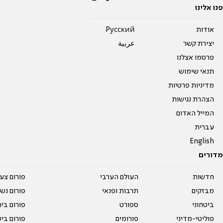
פנו אלינו
אודות
Pусский
יצירת קשר
عربية
פרסמו אצלנו
תנאי שימוש
מדיניות פרטיות
הצהרת נגישות
המייל האדום
עברית
English
מדורים
חדשות
העולם הערבי
פורום צע
מבזקים
תרבות ופנאי
פורום נשו
ביטחוני
ספורט
פורום בי
פוליטי-מדיני
פורומים
פורום בי