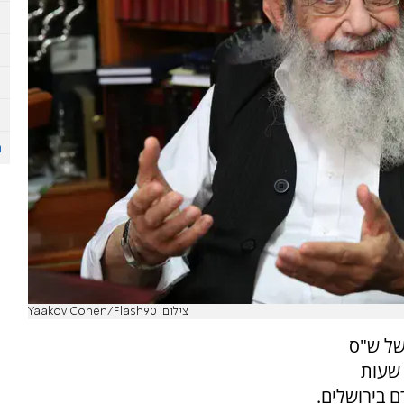
צילום: Yaakov Cohen/Flash90
של ש"ס
 שעות
 בירושלים.