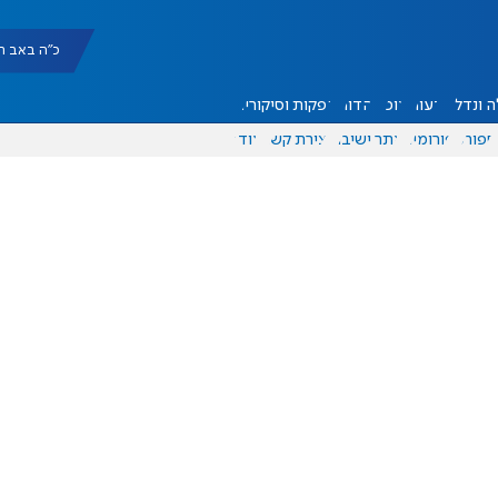
כ"ה באב תשפ"ו |
 ונדל"ן
דעות
אוכל
יהדות
הפקות וסיקורים
ספורט
פורומים
אתר ישיבה
יצירת קשר
עוד