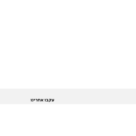
עקבו אחרינו
ות
טוויטר
ם הריון ולידה
פייסבוק
ום לקראת נישואין וזוגיות
אינסטגרם