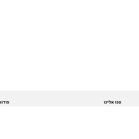
פנו אלינו
מדור
אודות
Pусский
חד
יצירת קשר
عربية
מב
פרסמו אצלנו
בי