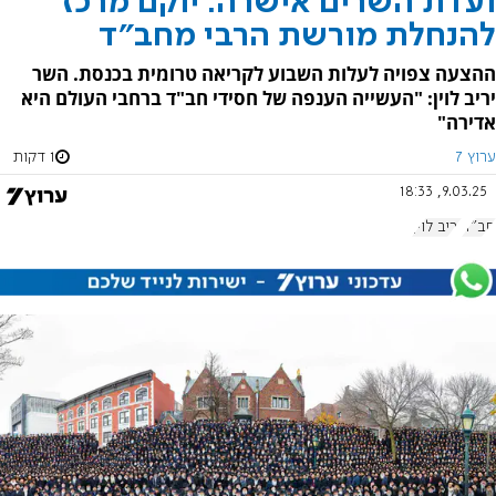
ועדת השרים אישרה: יוקם מרכז
להנחלת מורשת הרבי מחב"ד
ההצעה צפויה לעלות השבוע לקריאה טרומית בכנסת. השר
יריב לוין: "העשייה הענפה של חסידי חב"ד ברחבי העולם היא
אדירה"
ערוץ 7
1 דקות
9.03.25, 18:33
חב"ד
יריב לוין