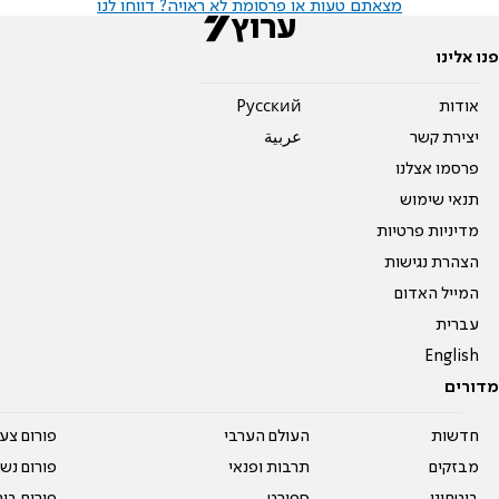
מצאתם טעות או פרסומת לא ראויה? דווחו לנו
פנו אלינו
אודות
Pусский
יצירת קשר
عربية
פרסמו אצלנו
תנאי שימוש
מדיניות פרטיות
הצהרת נגישות
המייל האדום
עברית
English
מדורים
חדשות
העולם הערבי
פורום צע
מבזקים
תרבות ופנאי
פורום נשו