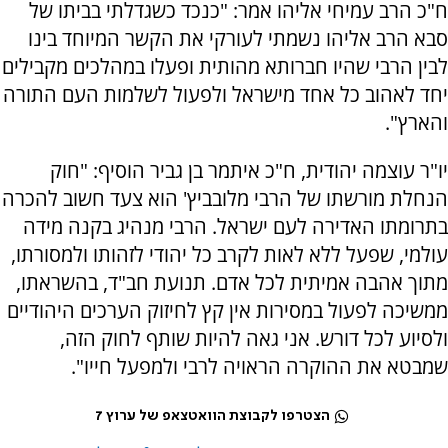
ח"כ הרב עמיחי אליהו אמר: "כנכד כשגדלתי בביתו של
סבא הרב אליהו נשמתי לעורקי את הקשר המיוחד בינו
לבין הרבי שהיו חברותא מהותית ופעלו במהלכים מקבילים
יחד לאהוב כל אחד מישראל ולפעול לשלמות העם התורה
והארץ".
יו"ר עוצמה יהודית, ח"כ איתמר בן גביר הוסיף: "חוק
הנחלת מורשתו של הרבי מלובביץ' הוא צעד חשוב להכרה
בתרומתו האדירה לעם ישראל. הרבי מנהיג בקנה מידה
עולמי, שפעל ללא לאות לקרב כל יהודי לזהותו ולמסורתו,
מתוך אהבה אמיתית לכל אדם. תנועת חב"ד, בהשראתו,
ממשיכה לפעול במסירות אין קץ לחיזוק הערכים היהודיים
ולסיוע לכל דורש. אני גאה להיות שותף לחוק הזה,
שמבטא את ההוקרה הראויה לרבי ולמפעל חייו".
הצטרפו לקבוצת הוואטצאפ של ערוץ 7