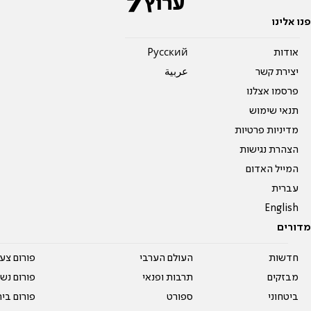
פנו אלינו
אודות
Pусский
יצירת קשר
عربية
פרסמו אצלנו
תנאי שימוש
מדיניות פרטיות
הצהרת נגישות
המייל האדום
עברית
English
מדורים
חדשות
העולם הערבי
פורום צע
מבזקים
תרבות ופנאי
פורום נשו
ביטחוני
ספורט
פורום בי