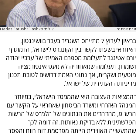
יורם אטינגר
צילום: Hadas Parush/Flash90
בראיון לערוץ 7 מתייחס השגריר בעבר בוושינגטון,
האחראי בשעתו לקשר בין הקונגרס לישראל, הדמוגרף
יורם אטינגר לתעלומת מספרם האמיתי של ערביי יהודה
ושומרון, תעלומה שמאחוריה לא מעט אינפורמציה
מוטעית ושקרית, אך נתוני האמת דרושים לטובת תכנון
מדיניותה העתידית של ישראל.
"המציאות העצובה היא שהממסד הישראלי, במיוחד
המנהל האזרחי ומשרד הביטחון שאחראי על הקשר עם
הרש"פ, מהדהדים את הנתונים של הלמ"ס של הרשות
הפלשתינית ללא בדיקת נאותות. זה דומה לכך
שהתעשייה האווירית הייתה מפרסמת דוח רווח והפסד