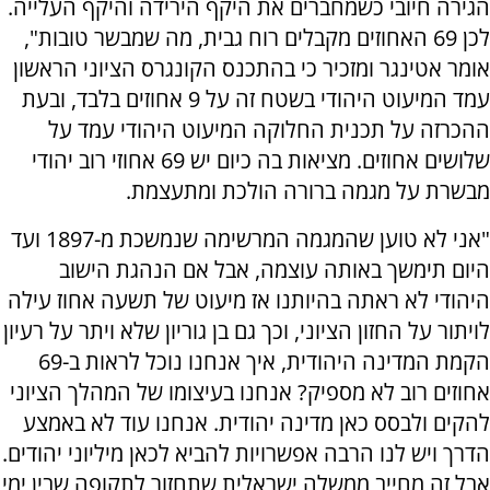
הגירה חיובי כשמחברים את היקף הירידה והיקף העלייה.
לכן 69 האחוזים מקבלים רוח גבית, מה שמבשר טובות",
אומר אטינגר ומזכיר כי בהתכנס הקונגרס הציוני הראשון
עמד המיעוט היהודי בשטח זה על 9 אחוזים בלבד, ובעת
ההכרזה על תכנית החלוקה המיעוט היהודי עמד על
שלושים אחוזים. מציאות בה כיום יש 69 אחוזי רוב יהודי
מבשרת על מגמה ברורה הולכת ומתעצמת.
"אני לא טוען שהמגמה המרשימה שנמשכת מ-1897 ועד
היום תימשך באותה עוצמה, אבל אם הנהגת הישוב
היהודי לא ראתה בהיותנו אז מיעוט של תשעה אחוז עילה
לויתור על החזון הציוני, וכך גם בן גוריון שלא ויתר על רעיון
הקמת המדינה היהודית, איך אנחנו נוכל לראות ב-69
אחוזים רוב לא מספיק? אנחנו בעיצומו של המהלך הציוני
להקים ולבסס כאן מדינה יהודית. אנחנו עוד לא באמצע
הדרך ויש לנו הרבה אפשרויות להביא לכאן מיליוני יהודים.
אבל זה מחייב ממשלה ישראלית שתחזור לתקופה שבין ימי