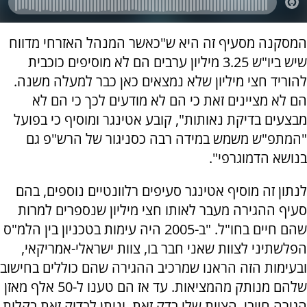
המסקנה מסעיף זה היא ש"כאשר המנהל האזרחי מדווח
שיש ביו"ש 3.25 מיליון ערבים הם לא מוסיפים כוכבית
להוריד חצי מיליון שלא נמצאים כאן כבר למעלה משנה.
הם לא מציינים זאת כי הם לא מודעים לכך כי הם לא
מבצעים בדיקת נאותות", קובע אטינגר ומוסיף כי בפועל
"המתפ"ש משמש במידה רבה כסניגור של הרש"פ גם
בנושא הדמוגרפי".
לנתון זה מוסיף אטינגר סעיפים רלוונטיים נוספים, בהם
סעיף ההגירה מעבר לאותו חצי מיליון שנספרים למרות
שהם חיים בחו"ל. "ב-2005 היה עימות בטכניון בין הלמ"ס
הפלשתיני לצוות שאני חבר בו, צוות ישראלי-אמריקאי,
ובעימות הזה הראנו שמרכיב ההגירה שהם כוללים בחישוב
שלהם מנותק מהמציאות. עד אז הם טענו ל-50 אלף מאזן
הגירה חיובי. הצוות שלי בדק זאת, וניתן לבדוק זאת בקלות