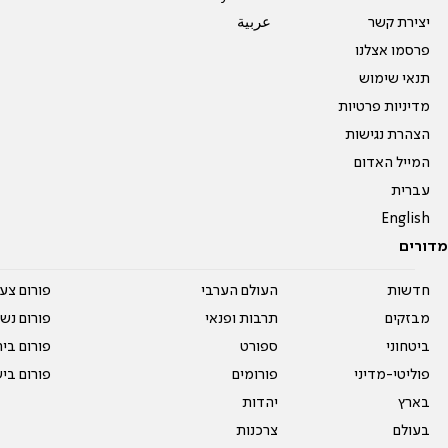
יצירת קשר
عربية
פרסמו אצלנו
תנאי שימוש
מדיניות פרטיות
הצהרת נגישות
המייל האדום
עברית
English
מדורים
חדשות
העולם הערבי
פורום צע
מבזקים
תרבות ופנאי
פורום נשו
ביטחוני
ספורט
פורום בי
פוליטי-מדיני
פורומים
פורום בי
בארץ
יהדות
בעולם
צרכנות