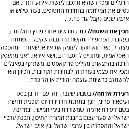
הרגליים ומכריז שהוא מתכנן לעשות אירוע דומה. אם
נסיים את המלחמה בהחזרת החטופים, בעוד שלוש או
ארבע שנים נקבל עוד 7.10".
מכין את השטח//
כמה חודשים אחרי פרוץ המלחמה,
בעקבות הפרופיל התקשורתי הגבוה שקיבל, השתחרר
מצה"ל. מאז הוא חוקר לעומק את איראן שאחרי המהפכה
האסלאמית, ומתגייס להסברה בנושא איראן. "אני מתעסק
הרבה בהרצאות, מקליט פודקאסטים, משתתף בפאנלים
ומכין את עצמי בעזרת ה' לבחירות הקרובות. הכיוון הוא
להשתלב ברשימת עוצמה יהודית או הליכוד".
רעידת אדמה//
בשבוע שעבר, יחד עם דוד בן בסט
ועיסאווי פריג', חנך בתחנת הרדיו רדיוס תוכנית חדשה
בשם 'רעידת אדמה' שמשודרת בימי חמישי. "במדינת
ישראל יש פער עצום בהבנת המזרח התיכון, הבנת ערביי
ישראל וההפרדה בין ערביי ישראל ובין אויבי ישראל.