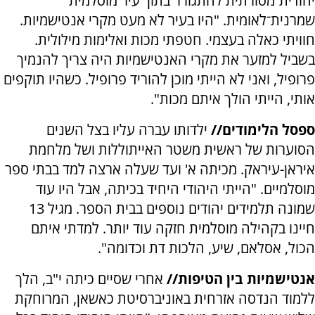
יהודית־מסורתית להתגורר בתוך עיר מוסלמית
שמרנית־לאומית. "היו בעיר לא מעט מקרי אנטישמיות.
חוויתי כאלה בעצמי. חטפתי מכות ואלימות מילולית.
בשביל למזער את מקרי האנטישמיות היה צריך להנמיך
פרופיל, ואני לא הייתי מוכן להוריד פרופיל. כשהיו תוקפים
אותי, הייתי הולך איתם מכות".
ספסל הלימודים//
ילדותו עברה עליו בצל השנים
הסוערות של ראשית משטר האייתוללות ושל מלחמת
איראן-עיראק. מכיתה א' ועד שעלה ארצה למד בבתי ספר
מוסלמיים. "הייתי היהודי היחיד בכיתה, אבל היו עוד
שמונה תלמידים יהודים נוספים בבית הספר. מגיל 13
חיינו בקהילה מוסלמית חזקה עוד יותר. למדתי איתם
הכול, אסלאם, שיע, הלכות דת וכדומה".
אנטישמיות בין הטיפות//
אחרי שסיים כיתה י"ב, הלך
ללמוד הנדסה אזרחית באוניברסיטת כאשאן, המרוחקת