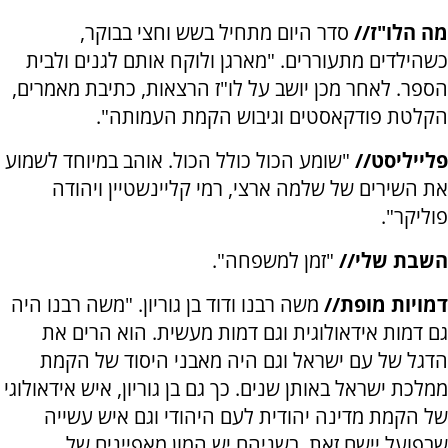
מה הלו"ז//
סדר היום מתחיל בשש וחצי בבוקר,
כשהילדים מתעוררים. "מארגן ולוקח אותם לגנים ולבית
הספר. לאחר מכן יושב על לו"ז הרצאות, כתיבת מאמרים,
הקלטת פודקאסטים וגיבוש הקמת העמותה".
פלייליסט//
"שומע הכול כולל הכול. אוהב במיוחד לשמוע
את השירים של שלמה ארצי, רמי קליינשטיין ויהודה
פוליקר".
השבת שלי//
"זמן למשפחה".
דמויות מופת//
משה רבנו ודוד בן גוריון. "משה רבנו היה
גם דמות אידאולוגית וגם דמות מעשית. הוא הרים את
הדגל של עם ישראל וגם היה מאבני היסוד של הקמת
ממלכת ישראל באותן שנים. כך גם בן גוריון, איש אידאולוגי
של הקמת מדינה יהודית לעם היהודי וגם איש עשייה
שבפועל יישם זאת. בשניהם יש המון מאפיינים של