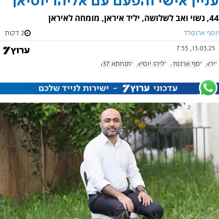
עניין אישי והפעם עם אליהו יוסיאן
44, נשוי ואב לשלושה, יליד איראן, מומחה לאיראן
יוסף ארנפלד
2 דקות
13.03.25, 7:55
איראן
יוסף ארנפלד
אליהו יוסיאן
אתנחתא 1137