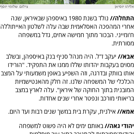
אליהו יוסיאן
צילום: שלומי יוסף
התחלה//
נולד בשנת 1980 באיספהן שבאיראן, שנה
אחרי המהפכה האסלאמית שבה עלה לשלטון האייתוללה
ח'ומייני. הבכור מתוך חמישה אחים, גדל במשפחה
מסורתית.
אבא//
יעקב ז"ל. היה מנהל סניף בנק באיספהן, ובשלב
מסוים בעקבות יהדותו שללו ממנו את התפקיד. "הורידו
אותו בוותק ובדרגה, וזה השפיע באופן משמעותי על המצב
הכלכלי של המשפחה שלנו. זה חלק מהאנטישמיות
המובנית בתוך החוקה של איראן". עלה לארץ במצב
בריאותי מורכב ונפטר אחרי שנים אחדות.
אמא//
אילנית, עקרת בית במשך שנים רבות ועד היום.
יהודי גאה//
באותם ימים לא היה פשוט למשפחה