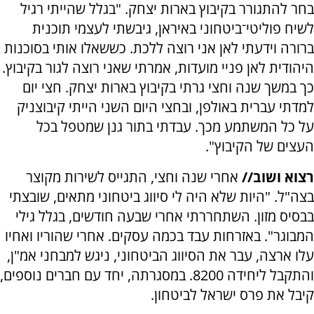
בחר להתגורר בקיבוץ בארות יצחק. "בגלל שהייתי רגיל
לשיח פוליטי־ביטחוני באיראן, גיבשתי לעצמי תוכנית
ברורה וידעתי לאן אני רוצה ללכת. כששאלו אותי בסוכנות
היהודית לאן פניי מועדות, אמרתי שאני רוצה לגור בקיבוץ.
כך במשך שנה וחצי גרתי בקיבוץ בארות יצחק. חצי יום
למדתי עברית באולפן, ובחצי היום השני הייתי קיבוצניק
על כל המשתמע מכך. עבדתי בתור גנן שמטפל בכל
העצים של הקיבוץ".
רצוא ושוב//
אחרי שנה וחצי, התגייס לשירות מקוצר
בצה"ל. "היות שלא היה לי סיווג ביטחוני מתאים, שובצתי
בבסיס מזון. השתחררתי אחרי שבעה חודשים, בגלל גילי
המבוגר". באזרחות עבד בכמה עסקים. אחרי שהוריו ואחיו
עלו ארצה, עבר את הסיווג הביטחוני, ניגש למבחני אמ"ן,
והתקבל ליחידה 8200. במסגרתה, יחד עם חברים נוספים,
קיבל את פרס ישראל לביטחון.