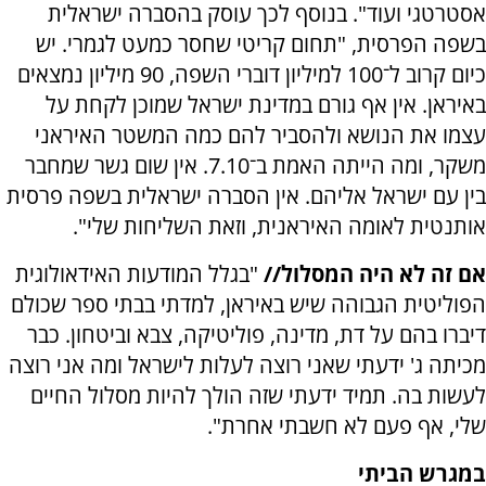
אסטרטגי ועוד". בנוסף לכך עוסק בהסברה ישראלית
בשפה הפרסית, "תחום קריטי שחסר כמעט לגמרי. יש
כיום קרוב ל־100 למיליון דוברי השפה, 90 מיליון נמצאים
באיראן. אין אף גורם במדינת ישראל שמוכן לקחת על
עצמו את הנושא ולהסביר להם כמה המשטר האיראני
משקר, ומה הייתה האמת ב־7.10. אין שום גשר שמחבר
בין עם ישראל אליהם. אין הסברה ישראלית בשפה פרסית
אותנטית לאומה האיראנית, וזאת השליחות שלי".
אם זה לא היה המסלול//
"בגלל המודעות האידאולוגית
הפוליטית הגבוהה שיש באיראן, למדתי בבתי ספר שכולם
דיברו בהם על דת, מדינה, פוליטיקה, צבא וביטחון. כבר
מכיתה ג' ידעתי שאני רוצה לעלות לישראל ומה אני רוצה
לעשות בה. תמיד ידעתי שזה הולך להיות מסלול החיים
שלי, אף פעם לא חשבתי אחרת".
במגרש הביתי