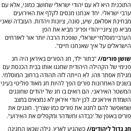
התוכנית היא לא עם יהודי ישראלי שחושב כמוני, אלא עם
ערבי ישראלי. יחד אנחנו מנסים לקלף את האירועים
מבחינת אסלאם, שיע, סונה, ציונות ויהדות. העובדה שאני
מביא פן ציוני־יהודי ופריג' מביא את הפן
הערבי־מוסלמי־ישראלי, שופכת הרבה יותר אור לאזרחים
הישראלים על איך שאנחנו חיים".
שושן פורים//
"בתור ילד, חג הפורים באיראן היה חג
פנימי של הקהילה היהודית שחגגו אותו בבית הכנסת עם
מגילת אסתר וזהו. לא הייתה לזה תהודה ברחוב המוסלמי.
בשנים האחרונות פורים הפך להיות חג מאוד פוליטי בעיני
המשטר האיראני. הם רואים בו חג של יהודים שחוגגים
השמדת איראנים. לכן יהודי איראן לא נמצאים במצב
שמאפשר להם לחגוג את פורים כמו שצריך. חוגגים את
פורים באופן של 'כבדהו וחשדהו' ומקפלים את האירוע".
חג גדול ליהודים//
כשהגיע לארץ, גילה שכאן החגיגה