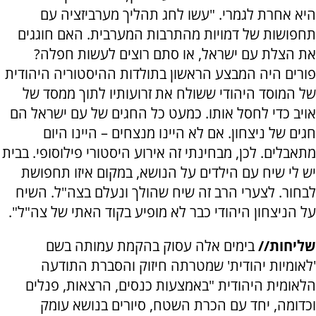
היא אחרת לגמרי. "עשו לחג תהליך מערביזציה עם
תחפושות של דמויות מהתרבות המערבית. האם חוגגים
את הצלת עם ישראל, או סתם רוצים לעשות חפלה?
פורים היה המבצע הראשון בתולדות ההיסטוריה היהודית
של המוסד היהודי ששולח את זרועותיו לתוך ממסד של
אויב כדי לחסל אותו. כמעט כל החגים של עם ישראל הם
חגים של ניצחון. אם לא היינו מנצחים – היינו היום
מתאבלים. לכן, מבחינתי זה אירוע היסטורי פילוסופי. בבית
יש לי שיח עם הילדים על הנושא, במקום איזו תחפושת
לבחור. לצערי הרב זה שיח שהולך ונעלם בצה"ל. השיח
על הניצחון היהודי כבר לא מופיע בקוד האתי של צה"ל".
שליחות//
בימים אלה עסוק בהקמת עמותה בשם
'לאומיות יהודית' שמטרתה חיזוק והסברת התודעה
הלאומית היהודית "באמצעות כנסים, הרצאות, פנלים
וכדומה, יחד עם הכרת השטח, סיורים בנושא עומק