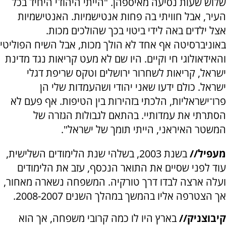
שלוש שעות נסיעה מאיספהן. "הייתי היהודי היחיד בכל
העיר, אבל חוויתי בה פחות אנטישמיות. האנטישמיות
אצל ילדים באה לידי ביטוי בכך שהולכים מכות.
באוניברסיטה אף אחד לא הולך מכות, אבל השיח הפוליטי
והאידאולוגי חי וקיים. היו שם לא מעט קריאות נגד מדינת
ישראל, קריאות לשחרור ירושלים וטקס שריפת דגלי
ישראל. כולם ידעו שאני יהודי ושהעמדות שלי הן
פרו־ישראליות, הלכתי בזהירות בין הטיפות. אף פעם לא
הסתרתי את עמדותיי. בהתאם לגבולות הגזרה של
המשטר האיראני, הייתי תומך של ישראל".
מעפיל//
בשנת 2003, בשלהי שנת הלימודים השלישית,
עוד לפני שסיים את התואר הנכסף, עזב את הלימודים
ועלה ארצה לבדו דרך טורקיה. המשפחה נשארה מאחור,
אך הצטרפה אליו בהמשך במהלך השנים 2008-2007.
קיבוצניק//
בארץ היו לו כמה קרובי משפחה, אך הוא