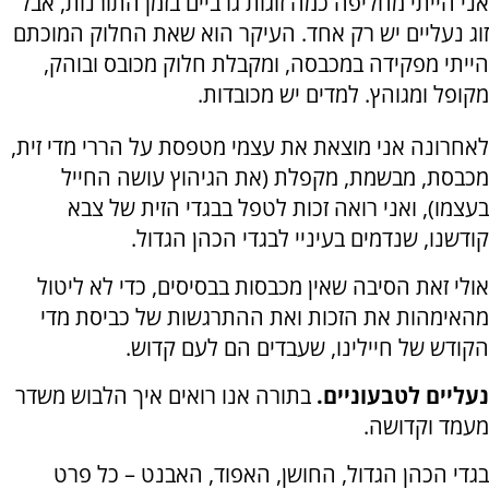
אני הייתי מחליפה כמה זוגות גרביים בזמן התורנות, אבל
זוג נעליים יש רק אחד. העיקר הוא שאת החלוק המוכתם
הייתי מפקידה במכבסה, ומקבלת חלוק מכובס ובוהק,
מקופל ומגוהץ. למדים יש מכובדות.
לאחרונה אני מוצאת את עצמי מטפסת על הררי מדי זית,
מכבסת, מבשמת, מקפלת (את הגיהוץ עושה החייל
בעצמו), ואני רואה זכות לטפל בבגדי הזית של צבא
קודשנו, שנדמים בעיניי לבגדי הכהן הגדול.
אולי זאת הסיבה שאין מכבסות בבסיסים, כדי לא ליטול
מהאימהות את הזכות ואת ההתרגשות של כביסת מדי
הקודש של חיילינו, שעבדים הם לעם קדוש.
נעליים לטבעוניים.
בתורה אנו רואים איך הלבוש משדר
מעמד וקדושה.
בגדי הכהן הגדול, החושן, האפוד, האבנט – כל פרט