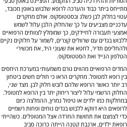
הסודיות וההיררכיה סביב המקצוע. הפציינט באופן טבעי
מתייחס ביתר כבוד והערכה לרופא שלבוש באופן מכובד,
עטוי בחלוק לבן כשלג ובסטטוסקופ. אולם מחקרים
עדכניים מצביעים על כך שהחלוק הלבן עלול לשמש
אמצעי תעבורה לחיידקים, כך שמומלץ לצוותים הרפואיים
ללבוש בגדים עם שרוולים קצרים, לשמור על חלוקים נקיים
ולהחליפם תדיר, לחטא את שעוני היד, את מכשירי
הטלפון הנייד ואת הסטטוסקופ.
המדים הרפואיים מהווים גורם משמעותי במערכת היחסים
בין רופא למטופל. מחקרים הראו כי חולים חשים ביטחון
רב יותר כאשר הרופא שלהם לובש חלוק לבן. מצד שני,
החלוק הרשמי עלול ליצור ריחוק יתר בין הרופא למטופל.
במחלקות כמו ילדים או טיפול נמרץ, ההמלצה כיום
לרופאים היא דווקא ללבוש בגדים נוחים ופחות רשמיים
כדי לצמצם את תחושת החרדה אצל המטופלים. כשהייתי
רופאת ילדים, ארנבת קטנה הייתה כרוכה סביב