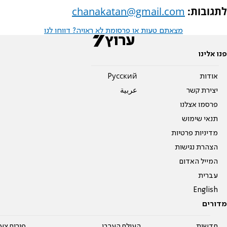
לתגובות:
chanakatan@gmail.com
מצאתם טעות או פרסומת לא ראויה? דווחו לנו
פנו אלינו
אודות
Pусский
יצירת קשר
عربية
פרסמו אצלנו
תנאי שימוש
מדיניות פרטיות
הצהרת נגישות
המייל האדום
עברית
English
מדורים
חדשות
העולם הערבי
פורום צע