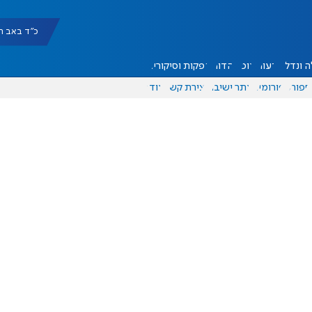
כ"ד באב תשפ"ו |
 ונדל"ן
דעות
אוכל
יהדות
הפקות וסיקורים
ספורט
פורומים
אתר ישיבה
יצירת קשר
עוד