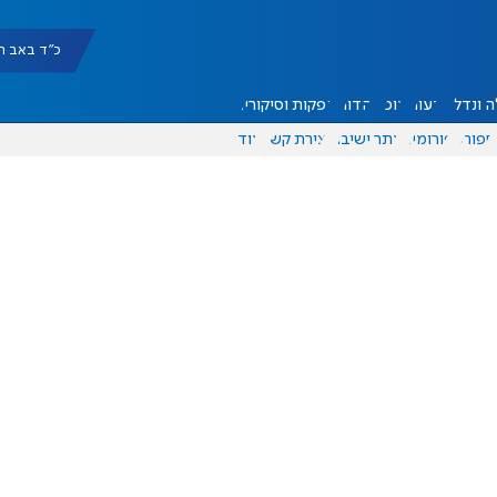
כ"ד באב תשפ"ו |
 ונדל"ן
דעות
אוכל
יהדות
הפקות וסיקורים
ספורט
פורומים
אתר ישיבה
יצירת קשר
עוד