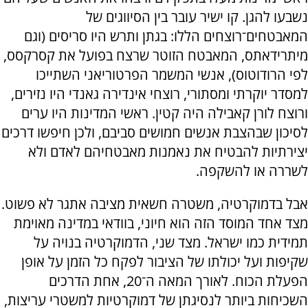
נשבעו להגן. קו ישיר עובר בין הסיווגים של
המאבטחים־רוצחים הללו: בגתן ותרש היו סריסים (וגם
מיתרידאתס, המאבטח הזוטר שרצח בפועל את קסרקסס,
לפי הרודוטוס), אנשי המשמר הפרטוריאני השתייכו
למסדר יוקרתי ומסתורי, רוצחי אינדירה גאנדי היו נזירים,
ורוצח לורן קאבילה היה קטין. ראשי המדינות היו ערים
לסיכון שבהצבת אנשים חמושים סביבם, ולכן חיפשו דרכים
יצירתיות להבטיח את נאמנות מאבטחיהם לאדם ולא
לשררה או להשקפה.
אבל בדמוקרטיה, משטרה חשאית מציבה אתגר לא פשוט.
מצד אחד המוסד הזה הוא חיוני, בוודאי במדינה מאוימת
תמידית כמו ישראל. מצד שני, הדמוקרטיה בנויה על
שקיפות ועל יכולתו של הציבור לפקח כל הזמן על אופן
הפעלת הכוח. לאורך המאה ה־20, אחת הדרכים
השכיחות ביותר לנסיגתן של דמוקרטיות למשטרי עריצות,