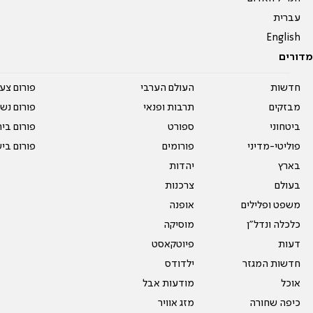
עברית
English
מדורים
חדשות
העולם הערבי
פורום צע
מבזקים
תרבות ופנאי
פורום נשו
ביטחוני
ספורט
פורום בי
פוליטי-מדיני
פורומים
פורום בי
בארץ
יהדות
בעולם
צרכנות
משפט ופלילים
אופנה
כלכלה ונדל"ן
מוסיקה
דעות
פיוטקאסט
חדשות המגזר
ילדודס
אוכל
מודעות אבל
כיפה שחורה
מזג אוויר