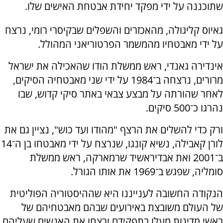
שתוכננה על ידי מפקד יחידת אבטחת האישים שלו.
גאיוס קליגולה, מהאכזרים והשפלים שבקיסרי רומי, נרצח
על ידי מאבטחיו מהמשמר הפרטוריאני המהולל.
אינדירה גאנדי, ראש ממשלת הודו שהאכילה את ישראל
מרורים, נרצחה ב־1984 על ידי שני מאבטחיה הסיקים,
לאחר שהורתה על מבצע צבאי באתר סיקי קדוש, שבו
נהרגו כ־500 סיקים.
ורק כדי להשלים את הרצף "מהודו ועד כוש", נציין גם את
לורן קאבילה, נשיא קונגו, שנרצח על ידי מאבטחו בן ה־14
ב־2001 ואת אבדיראשיד שרמארקה, ראש ממשלת
סומליה, שפגש ב־1969 את אותו הגורל.
הנקודה החשובה לענייננו היא שההיסטוריה הפוליטית
של העולם משובצת באירועים שבהם מאבטחיהם של
ראשי מדינות מעלו בתפקידם ורצחו את האנשים שעליהם