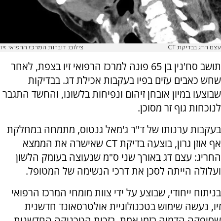
עצם הדג בבדיקת CT
צילום: דוברות המרכז הרפואי זיו
תושב סח'נין בן 65 פונה למרכז הרפואי זיו בצפת, לאחר
שחש כאבים עזים בפיו בעקבות אכילת דג. בבדיקות
שבוצעו במיון אובחן זיהום ונפיחות בלשונו, והחשד התגבר
לנוכחות גוף זר מסוכן.
בעקבות ערנותו של ד"ר ג'מאל גנטוס, מתמחה במחלקת
אף אוזן גרון, בוצעה בדיקת CT שאישרה את הממצא
החריג: עצם דג באורך שני ס"מ שנעוצה בעומק הלשון
ועלולה הייתה לסכן את דרכי הנשימה של המטופל.
בניתוח ייחודי, שבוצע על ידי צוות מומחי המרכז הרפואי
זיו, נעשה שימוש בטכנולוגיית אולטרסאונד חדשנית
שסיפקה הדמיה בזמן אמת. בזכות הטכניקה החדשנית,