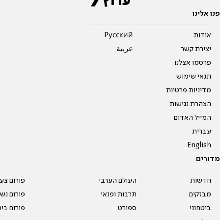
פנו אלינו
אודות
Pусский
יצירת קשר
عربية
פרסמו אצלנו
תנאי שימוש
מדיניות פרטיות
הצהרת נגישות
המייל האדום
עברית
English
מדורים
חדשות
העולם הערבי
פורום צע
מבזקים
תרבות ופנאי
פורום נשו
ביטחוני
ספורט
פורום בי