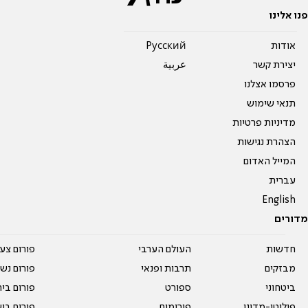
פנו אלינו
אודות
Pусский
יצירת קשר
عربية
פרסמו אצלנו
תנאי שימוש
מדיניות פרטיות
הצהרת נגישות
המייל האדום
עברית
English
מדורים
חדשות
העולם הערבי
פורום צע
מבזקים
תרבות ופנאי
פורום נשו
ביטחוני
ספורט
פורום בי
פוליטי-מדיני
פורומים
פורום בי