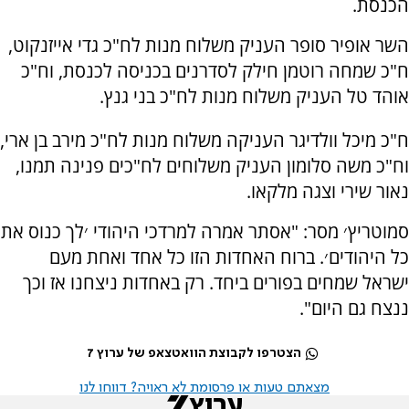
הכנסת.
השר אופיר סופר העניק משלוח מנות לח"כ גדי אייזנקוט,
ח"כ שמחה רוטמן חילק לסדרנים בכניסה לכנסת, וח"כ
אוהד טל העניק משלוח מנות לח"כ בני גנץ.
ח"כ מיכל וולדיגר העניקה משלוח מנות לח"כ מירב בן ארי,
וח"כ משה סלומון העניק משלוחים לח"כים פנינה תמנו,
נאור שירי וצגה מלקאו.
סמוטריץ׳ מסר: "אסתר אמרה למרדכי היהודי ׳לך כנוס את
כל היהודים׳. ברוח האחדות הזו כל אחד ואחת מעם
ישראל שמחים בפורים ביחד. רק באחדות ניצחנו אז וכך
ננצח גם היום".
הצטרפו לקבוצת הוואטצאפ של ערוץ 7
מצאתם טעות או פרסומת לא ראויה? דווחו לנו