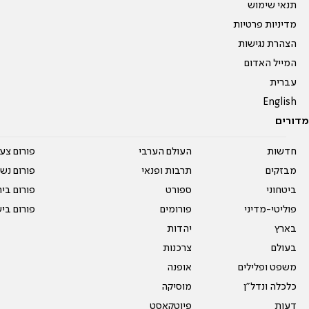
תנאי שימוש
מדיניות פרטיות
הצהרת נגישות
המייל האדום
עברית
English
מדורים
חדשות
העולם הערבי
פורום צע
מבזקים
תרבות ופנאי
פורום נשו
ביטחוני
ספורט
פורום בי
פוליטי-מדיני
פורומים
פורום בי
בארץ
יהדות
בעולם
צרכנות
משפט ופלילים
אופנה
כלכלה ונדל"ן
מוסיקה
דעות
פיוטקאסט