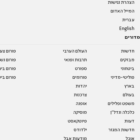
הצהרת נגישות
המייל האדום
עברית
English
מדורים
חדשות
העולם הערבי
פורום צע
מבזקים
תרבות ופנאי
פורום נשו
ביטחוני
ספורט
פורום בי
פוליטי-מדיני
פורומים
פורום בי
בארץ
יהדות
בעולם
צרכנות
משפט ופלילים
אופנה
כלכלה ונדל"ן
מוסיקה
דעות
פיוטקאסט
חדשות המגזר
ילדודס
אוכל
מודעות אבל