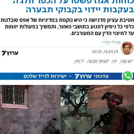
כוחות אגוז פשטו על הכפר וולג’ה
בעקבות יידוי בקבוקי תבערה
חטיבת עציון מדגישה כי היא נוקטת במדיניות של אפס סובלנות
כלפי כל ניסיון לפגוע בתושבי האזור, ותמשיך בפעולות יזומות
עד למיצוי הדין עם המעורבים.
אורלי הררי
15.03.25, 20:25
גוש עציון
טרור
בקבוקי תבערה
הר גילה