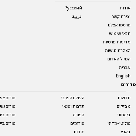
אודות
Pусский
יצירת קשר
عربية
פרסמו אצלנו
תנאי שימוש
מדיניות פרטיות
הצהרת נגישות
המייל האדום
עברית
English
מדורים
חדשות
העולם הערבי
פורום צע
מבזקים
תרבות ופנאי
פורום נשו
ביטחוני
ספורט
פורום בי
פוליטי-מדיני
פורומים
פורום בי
בארץ
יהדות