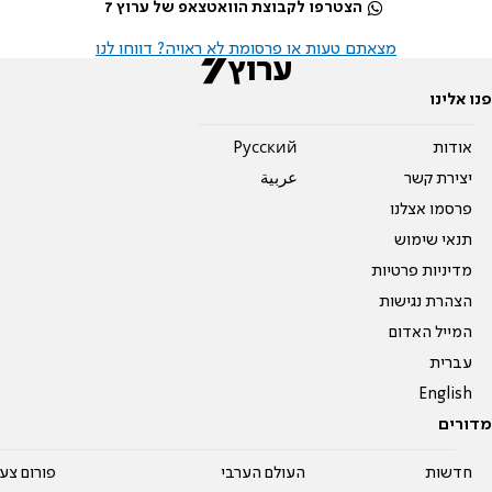
הצטרפו לקבוצת הוואטצאפ של ערוץ 7
מצאתם טעות או פרסומת לא ראויה? דווחו לנו
פנו אלינו
אודות
Pусский
יצירת קשר
عربية
פרסמו אצלנו
תנאי שימוש
מדיניות פרטיות
הצהרת נגישות
המייל האדום
עברית
English
מדורים
חדשות
העולם הערבי
פורום צע