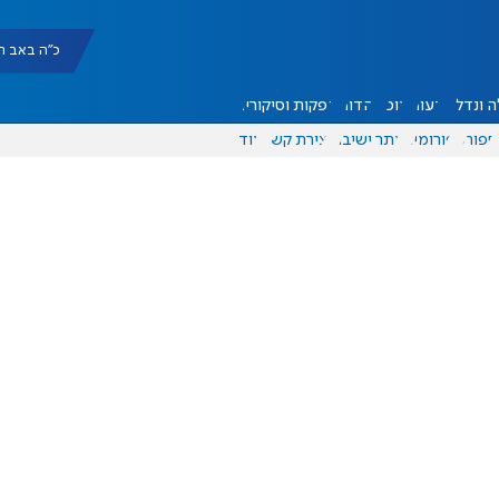
כ"ה באב תשפ"ו |
 ונדל"ן
דעות
אוכל
יהדות
הפקות וסיקורים
ספורט
פורומים
אתר ישיבה
יצירת קשר
עוד