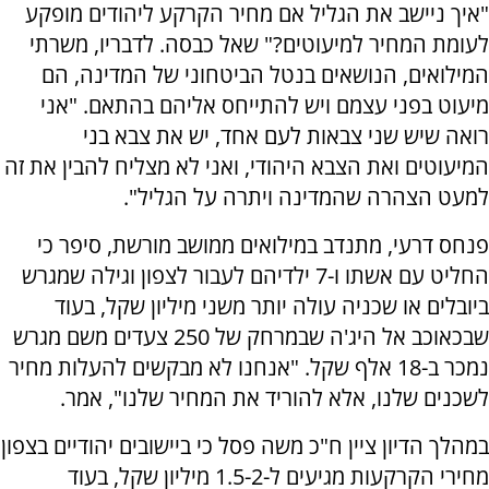
"איך ניישב את הגליל אם מחיר הקרקע ליהודים מופקע
לעומת המחיר למיעוטים?" שאל כבסה. לדבריו, משרתי
המילואים, הנושאים בנטל הביטחוני של המדינה, הם
מיעוט בפני עצמם ויש להתייחס אליהם בהתאם. "אני
רואה שיש שני צבאות לעם אחד, יש את צבא בני
המיעוטים ואת הצבא היהודי, ואני לא מצליח להבין את זה
למעט הצהרה שהמדינה ויתרה על הגליל".
פנחס דרעי, מתנדב במילואים ממושב מורשת, סיפר כי
החליט עם אשתו ו-7 ילדיהם לעבור לצפון וגילה שמגרש
ביובלים או שכניה עולה יותר משני מיליון שקל, בעוד
שבכאוכב אל היג'ה שבמרחק של 250 צעדים משם מגרש
נמכר ב-18 אלף שקל. "אנחנו לא מבקשים להעלות מחיר
לשכנים שלנו, אלא להוריד את המחיר שלנו", אמר.
במהלך הדיון ציין ח"כ משה פסל כי ביישובים יהודיים בצפון
מחירי הקרקעות מגיעים ל-1.5-2 מיליון שקל, בעוד