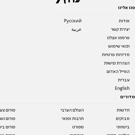
פנו אלינו
אודות
Pусский
יצירת קשר
عربية
פרסמו אצלנו
תנאי שימוש
מדיניות פרטיות
הצהרת נגישות
המייל האדום
עברית
English
מדורים
חדשות
העולם הערבי
פורום צע
מבזקים
תרבות ופנאי
פורום נשו
ביטחוני
ספורט
פורום בי