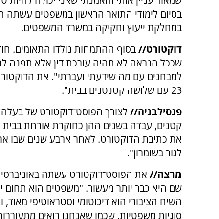
שמאוד עניין אותי והאמנתי שאני יכולה להיות טוב
בסיום לימודי התואר הראשון במשפטים עשתה 
במחלקת ייעוץ וחקיקה במשרד המשפטים.
דוקטורט//
בסוף ההתמחות נולדו התאומים. חו
שככל הנראה לא תהיה עורכת דין אלא תפנה למסל
למבחנים עם מה שידעתי ועברתי". את הדוקטורט
23 עם שלושה קטנטנים בבית".
פנסילבניה//
לצורך הפוסט־דוקטורט של בעלה 
קטנים, עבדה בשנים ההן כחוקרת אורחת בבית 
את כתיבת הדוקטורט. לאחר ארבע שנים שבו ארצ
לגור בשומרון".
מרצה//
את הפוסט־דוקטורט עשתה באוניברסיטה
שם היא כבר יותר מעשור. "משפטים הוא תחום יד
השיח הציבורי הוא דיכוטומי וסטראוטיפי מאוד, 
סוגיות משפטיות, שכמו שאנחנו רואים מתעוררות