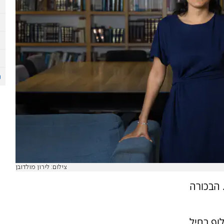
צילום: לירון מולדובן
ן. הבכורה
ן אלוף בחיל