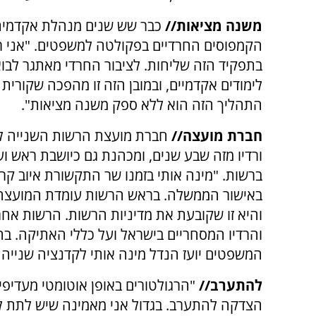
משנה מציאות//
כבר שש שנים מנהלת אקדמית
הקמפוסים החרדיים בפקולטה למשפטים. "אני ר
בתפקיד הזה שליחות. לציבור החרדי מאתגר לבוא
לימודים אקדמיים, ובמובן הזה זו מהפכה שקורית
התהליך הזה הוא ללא ספק משנה מציאות".
חברת מועצה//
חברת מועצת הרשות השנייה לט
ורדיו מזה שבע שנים, ומכהנת גם כיושבת ראש ו
ברשות. "מינה אותי בזמנו שר התקשורת איוב קרא
באישור הממשלה. בראש הרשות עומדת המועצה 
והיא זו שקובעת את מדיניות הרשות. הרשות אחר
והרדיו המסחריים בישראל ועל כללי האתיקה. 
המשפטים יועז הנדל מינה אותי לקדנציה שנייה ו
להתערב//
"הרגולטורים באופן אוטומטי מעדיפי
הצדקה להתערב. בגדול אני מאמינה שיש לתת ל