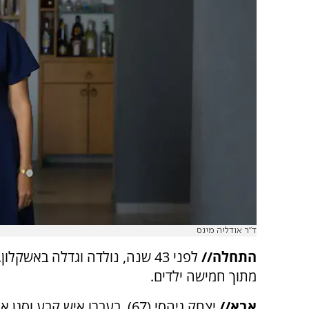
ד"ר אודליה מינס
התחלה//
לפני 43 שנה, נולדה וגדלה באשקלו
מתוך חמישה ילדים.
אבא//
יצחק גיהסי (67), בעברו איש קבע וסג