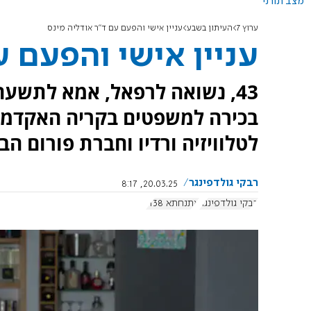
מצב תורני
ערוץ 7
העיתון בשבע
עניין אישי והפעם עם ד"ר אודליה מינס
עניין אישי והפעם ע
43, נשואה לרפאל, אמא לתשעה
בכירה למשפטים בקריה האקדמית
לטלוויזיה ורדיו וחברת פורום הבכ
רבקי גולדפינגר
20.03.25, 8:17
רבקי גולדפינגר
אתנחתא 1138