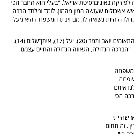
4), חוקר ומרצה לפיזיקה באוניברסיטת אריאל. "בעלי הוא החבר הכי
יש אשכולות שעושה המון מהמון. לומד ומלמד הרבה
גדולה להיות נשואה לו. מבחינתו המשפחה היא מעל
תשעה. הבכורה אבישג בת 21, אחריה התאומים יואב ותמר (20), יעל (17), איתן־שלום (14),
ס (12), יונתן (9), והתאומות אריאל ושוהם (6). "הברכה הגדולה, הגאווה הגדולה והחיים עצמם.
 המשפחה
משפחה
נו איתם
רכה הכי
ז שהייתי
'. זה תחום