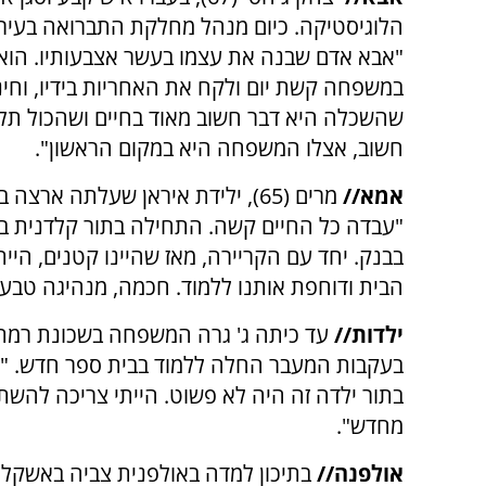
הלוגיסטיקה. כיום מנהל מחלקת התברואה בעירי
"אבא אדם שבנה את עצמו בעשר אצבעותיו. הוא 
במשפחה קשת יום ולקח את האחריות בידיו, וחינ
שהשכלה היא דבר חשוב מאוד בחיים ושהכול תלוי 
חשוב, אצלו המשפחה היא במקום הראשון".
אמא//
מרים (65), ילידת איראן שעלתה ארצה 
"עבדה כל החיים קשה. התחילה בתור קלדנית ב
בבנק. יחד עם הקריירה, מאז שהיינו קטנים, היית
הבית ודוחפת אותנו ללמוד. חכמה, מנהיגה טבעי
ילדות//
עד כיתה ג' גרה המשפחה בשכונת רמת 
בעקבות המעבר החלה ללמוד בבית ספר חדש. "פ
בתור ילדה זה היה לא פשוט. הייתי צריכה להשת
מחדש".
אולפנה//
בתיכון למדה באולפנית צביה באשקלון.