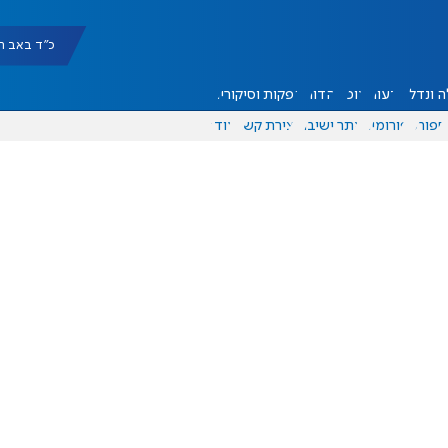
כ"ד באב תשפ"ו |
 ונדל"ן
דעות
אוכל
יהדות
הפקות וסיקורים
ספורט
פורומים
אתר ישיבה
יצירת קשר
עוד