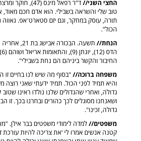
החצי השני//
ד"ר רפאל מינס (7
טוב שלי והשראה בשבילי. הוא אדם חכם מאוד, א
תורה, עוסק במחקר, וגם יזם סטארט־אפ. גאווה 
הכול".
הנחת//
הד
החיבור והקשר ביניהם הם נחת בשבילי".
משפחה ברוכה//
"בסוף מה שיש לנו בחיים זו
והיא תמיד לפני הכול. תמיד ידעתי שאני רוצה 
גדולה, ואחרי שהגדולים שלנו נולדו ראינו שטוב ל
ושאנחנו מסוגלים לכך כהורים ובחרנו בכך. זו הב
גדולה, זכינו".
משפטים//
למדה לימודי משפטים בבר אילן. "מא
קטנה אנשים אמרו לי 'את צריכה להיות עורכת דין