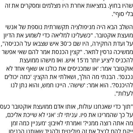
שהיו בחוץ. במציאות אחרת היו מצלמים ומסקרים את זה
בלי סוף".
השלב הבא היה מניפולציה תקשורתית נוספת של אנשי
מועצת אוקטובר. "כשעלינו למליאה כדי לשמוע את הדיון
על ועדת החקירה, היו שם כ־30 איש שצבאו על הכניסה",
ממשיכה גרסין לתאר. "קצין הכנסת אמר להם שאי אפשר
להכניס ליציע יותר מ־15 איש. ואז מישהו ממועצת
אוקטובר אמר: 'או שמכניסים את כולנו או שאף אחד לא
נכנס!'. הבנתי מה הולך, ושאלתי את הקצין: 'כמה יכולים
להיכנס?'. הוא אמר: 'שישה'. היינו חמש, והוא נתן לנו
לעלות".
"תוך כדי שאנחנו עולות, אותו אדם ממועצת אוקטובר כעס
על כך שהמרינו את פיו. עניתי לו: 'אני לא שייכת אליכם,
מה אתה רוצה ממני?' ואמרתי לאיבון: 'מעניין כמה זמן
ייקח להם לנצל את זה פוליטית ולהגיד שאותנו הכניסו