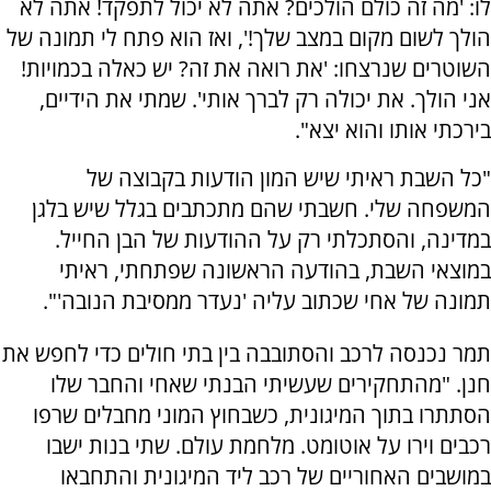
לו: 'מה זה כולם הולכים? אתה לא יכול לתפקד! אתה לא
הולך לשום מקום במצב שלך!', ואז הוא פתח לי תמונה של
השוטרים שנרצחו: 'את רואה את זה? יש כאלה בכמויות!
אני הולך. את יכולה רק לברך אותי'. שמתי את הידיים,
בירכתי אותו והוא יצא".
"כל השבת ראיתי שיש המון הודעות בקבוצה של
המשפחה שלי. חשבתי שהם מתכתבים בגלל שיש בלגן
במדינה, והסתכלתי רק על ההודעות של הבן החייל.
במוצאי השבת, בהודעה הראשונה שפתחתי, ראיתי
תמונה של אחי שכתוב עליה 'נעדר ממסיבת הנובה'".
תמר נכנסה לרכב והסתובבה בין בתי חולים כדי לחפש את
חנן. "מהתחקירים שעשיתי הבנתי שאחי והחבר שלו
הסתתרו בתוך המיגונית, כשבחוץ המוני מחבלים שרפו
רכבים וירו על אוטומט. מלחמת עולם. שתי בנות ישבו
במושבים האחוריים של רכב ליד המיגונית והתחבאו