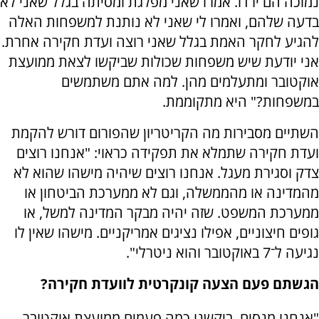
נמוכה הם ירדו. אמרו שאני מפלגת ומסיתה בגלל שאני לא
בדעה שלהם, ואמרו לי שאני לא נותנת למשפחות האלה
להגיע לחקר האמת בגלל שאני רוצה ועדת חקירה אחרת.
אני יודעת שיש משפחות שכולות שביקשו לצאת ממועצת
אוקטובר ומתעלמים מהן. למה אתם משתמשים
במשפחות?" היא מתקוממת.
השתיים מסבירות מה הקריטריון שהפורום דורש להקמת
ועדת חקירה שתמלא את תפקידה כראוי: "אנחנו רוצים
צדק וסגירת מעגל. אנחנו רוצים שיהיה מישהו שהוא לא
מהמדינה או מהממשלה, וגם לא ממערכת הביטחון או
ממערכת המשפט. שזה יהיה מבקר המדינה למשל, או
גופים חיצוניים, אפילו נציגים אמריקניים. מישהו שאין לו
נגיעה ל־7 באוקטובר והוא ניטרלי".
הגשתם פעם הצעה קונקרטית לוועדת חקירה?
"אנחנו מנסים. ביקשנו כמה פעמים ממועצת אוקטובר