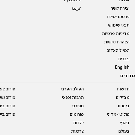
אודות
Pусский
יצירת קשר
عربية
פרסמו אצלנו
תנאי שימוש
מדיניות פרטיות
הצהרת נגישות
המייל האדום
עברית
English
מדורים
חדשות
העולם הערבי
פורום צע
מבזקים
תרבות ופנאי
פורום נשו
ביטחוני
ספורט
פורום בי
פוליטי-מדיני
פורומים
פורום בי
בארץ
יהדות
בעולם
צרכנות