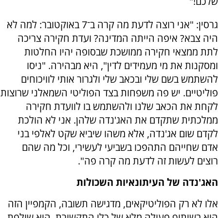
שלכם!"
גרסין: "אני רוצה לדעת מה קרה ב־7 באוקטובר: למה לא
היה צבא? איפה הייתה המדינה? ועדת חקירה צריכה
לתת ממצאי חקירה ממושכת שבסופה יהיו החלטות
ומסקנות את מי מעמידים לדין", היא מבהירה. "ניסו
להשתמש בשם שלי ובכאב שלי ולגרור אותי לוויכוחים
פוליטיים. יש פה משפחות בצד הפוליטי השמאלני שרוצות
לקחת את הכאב שלנו ולהשתמש בו לוועדת חקירה
ממלכתית שתקדם את האג'נדה שלהן. אני לא הולכת
לקדם שום אג'נדה, אלא משהו שיביא שקט לאלפי בני
אדם שחייהם התהפכו בשביעי לעשירי, וכל מה שהם
רוצים לעשות זה לדעת מה קרה פה".
האג'נדה של העיתונאיות השכולות
אלו לא רק הפוליטיקאים, מדגישה תשובה, הקמפיין הזה
הוא בשיתוף פעולה מלא של כלי התקשורת. היא שולפת