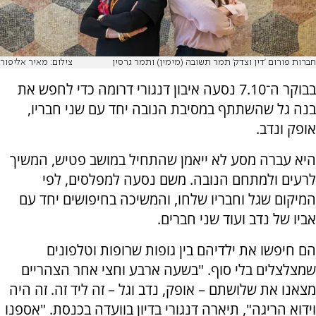
חברות פורום 'דין וצדק' תמר תשובה (מימין) ותמר גרסין
צילום: מאיר אליפור
בבוקר ה־7.10 נסעה איבון דנגורי דרומה כדי לחפש את
בנה גל שהשתתף במסיבת הנובה יחד עם שני חבריו,
אופק ונדב.
היא עברה מסע לא ייאמן שהתחיל במושב פטיש, המשיך
לרעים ולמתחם הנובה. משם נסעה למפלסים, לפי
המיקום שגל וחבריו שלחו, והמשיכה בחיפושים יחד עם
אביו של נדב ועוד שני חברים.
הם חיפשו את ילדיהם בין גופות שרופות וטלפונים
שמצלצלים בלי סוף. "בשעה ארבע וחצי אחר הצהריים
מצאנו את שלושתם – אופק, נדב וגל – זה ליד זה. זה היה
וידוא הריגה", תיארה דנגורי בדיון בוועדה בכנסת. "אספנו