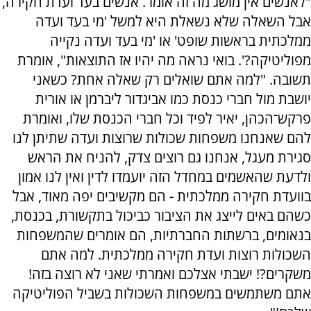
"לאנשים אין מושג מה זה אומר. אנשים בעד ועדת חקירה,
אבל השאלה שלא נשאלת היא למשל 'מי בעד ועדה
ממלכתית בראשות שופט' או 'מי בעד ועדה נקייה
מפוליטיקה?'. בואי נראה מה יהיו אז התוצאות", אומרת
תשובה. "למה אתם שואלים רק שאלה אחת? כשאני
יושבת מול חברי כנסת כמו אביגדור ליברמן או אורית
פרקש־הכהן, יאיר לפיד וכל חברי הכנסת שלו, ואומרת
להם שאנחנו משפחות שכולות שרוצות ועדה שתיתן לנו
סגירת מעגל, אנחנו גם רוצים צדק, להניח את הראש
ולדעת שהאשמים במחדל הזה יועמדו לדין ואין לנו אמון
בוועדת חקירה ממלכתית - הם מקשיבים יפה מאוד, אבל
כשהם באים לייצג את הציבור כביכול בתקשורת, בכנסת,
בנאומים, ברשתות החברתיות, הם אומרים שהמשפחות
השכולות רוצות ועדת חקירה ממלכתית. למה אתם
משקרים?! ישבתי אצלכם ואמרתי שאני לא רוצה בזה!
אתם משתמשים במשפחות השכולות בשביל הפוליטיקה