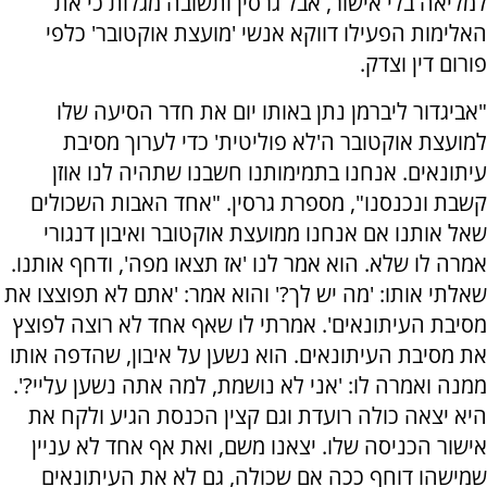
למליאה בלי אישור, אבל גרסין ותשובה מגלות כי את
האלימות הפעילו דווקא אנשי 'מועצת אוקטובר' כלפי
פורום דין וצדק.
"אביגדור ליברמן נתן באותו יום את חדר הסיעה שלו
למועצת אוקטובר ה'לא פוליטית' כדי לערוך מסיבת
עיתונאים. אנחנו בתמימותנו חשבנו שתהיה לנו אוזן
קשבת ונכנסנו", מספרת גרסין. "אחד האבות השכולים
שאל אותנו אם אנחנו ממועצת אוקטובר ואיבון דנגורי
אמרה לו שלא. הוא אמר לנו 'אז תצאו מפה', ודחף אותנו.
שאלתי אותו: 'מה יש לך?' והוא אמר: 'אתם לא תפוצצו את
מסיבת העיתונאים'. אמרתי לו שאף אחד לא רוצה לפוצץ
את מסיבת העיתונאים. הוא נשען על איבון, שהדפה אותו
ממנה ואמרה לו: 'אני לא נושמת, למה אתה נשען עליי?'.
היא יצאה כולה רועדת וגם קצין הכנסת הגיע ולקח את
אישור הכניסה שלו. יצאנו משם, ואת אף אחד לא עניין
שמישהו דוחף ככה אם שכולה, גם לא את העיתונאים