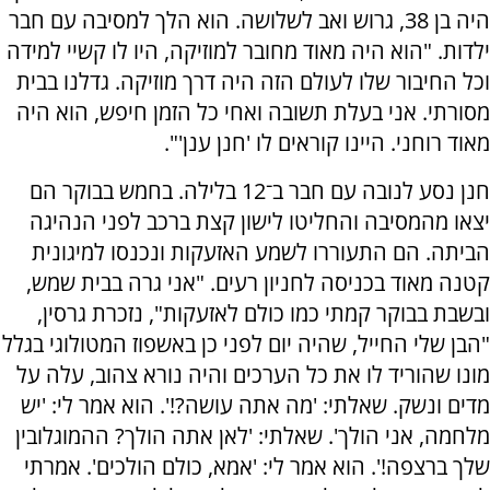
היה בן 38, גרוש ואב לשלושה. הוא הלך למסיבה עם חבר
ילדות. "הוא היה מאוד מחובר למוזיקה, היו לו קשיי למידה
וכל החיבור שלו לעולם הזה היה דרך מוזיקה. גדלנו בבית
מסורתי. אני בעלת תשובה ואחי כל הזמן חיפש, הוא היה
מאוד רוחני. היינו קוראים לו 'חנן ענן'".
חנן נסע לנובה עם חבר ב־12 בלילה. בחמש בבוקר הם
יצאו מהמסיבה והחליטו לישון קצת ברכב לפני הנהיגה
הביתה. הם התעוררו לשמע האזעקות ונכנסו למיגונית
קטנה מאוד בכניסה לחניון רעים. "אני גרה בבית שמש,
ובשבת בבוקר קמתי כמו כולם לאזעקות", נזכרת גרסין,
"הבן שלי החייל, שהיה יום לפני כן באשפוז המטולוגי בגלל
מונו שהוריד לו את כל הערכים והיה נורא צהוב, עלה על
מדים ונשק. שאלתי: 'מה אתה עושה?!'. הוא אמר לי: 'יש
מלחמה, אני הולך'. שאלתי: 'לאן אתה הולך? ההמוגלובין
שלך ברצפה!'. הוא אמר לי: 'אמא, כולם הולכים'. אמרתי