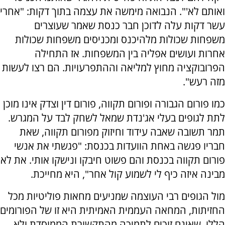
ואותם לא'". הנבואה מימשה את עצמה בתוך דקות: "אחרי
עשר דקות עלה לדוכן חבר כנסת שאמר שעוצרים
משפחות שכולות מלהיכנס ומכניסים משפחות שכולות
אחרות ועושים אפליה בין המשפחות. אז התחילה
הפרובוקציה מחוץ למליאה וההתפרעויות. הם רצו לעשות
מזה רעש".
כמו פורום הגבורה ופורום תקווה, פורום דין וצדק אינו מוכן
לתת לגופים בעלי אג'נדת שמאל לשחק לבד על המגרש.
תמר תשובה שאבה עידוד וחיזוק מפורום תקווה, שאת
חבריו פגשה באחת הוועדות בכנסת: "פגשתי את אנשי
פורום תקווה בכנסת והם פשוט חיבקו ונישקו אותי. את לא
מבינה איזה כיף לי לשמוע קול אחר", היא מחייכת.
מול הגופים רבי העוצמה שמניעים מחאות פוליטיות מכל
החזיתות, המחאה העממית האמיתית היא זו של הפורומים
הללו, שאינם זוכים לתמיכה מהתקשורת הממוסדת ולא