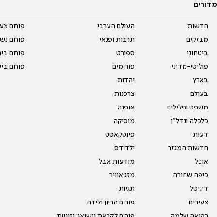
מדורים
חדשות
העולם הערבי
פורום צע
מבזקים
תרבות ופנאי
פורום נשו
ביטחוני
ספורט
פורום בי
פוליטי-מדיני
פורומים
פורום בי
בארץ
יהדות
בעולם
צרכנות
משפט ופלילים
אופנה
כלכלה ונדל"ן
מוסיקה
דעות
פיוטקאסט
חדשות המגזר
ילדודס
אוכל
מודעות אבל
כיפה שחורה
מזג אוויר
דיגיטל
תגיות
צעירים
פורום הריון ולידה
רפואה שלמה
פורום לקראת נישואין וזוגיות