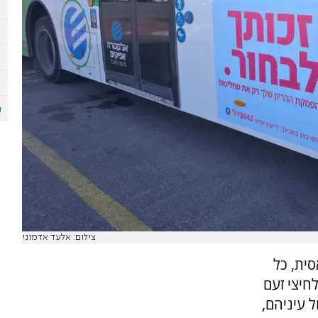
צילום: אלעד אדמוני
ית, כל
חיצי זעם
ל עיניהם,