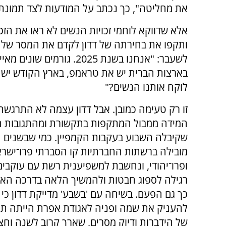
את מחליטה", כך נכתב על המודעות לצד תמונתה
אלא שדווקא לוחמי זכויות הנשים לא ראו את הזכ
ותקפו את בחירתה של דדון לקדם את המסר של 
לשעבר: "אנחנו בשנת 2025. 
בארצות הברית יש את טראמפ, בארץ הקודש יש א
לוקח אותנו הנשים?"
זו רק טעימה כמובן. אבל דדון עצמה לא התרגשה
המידה ממבול המתקפות בתקשורת ומהתגובות ה
שקיבלה השבוע בעקבות הקמפיין. כמי שבשנים 
מובילה ברשתות החברתיות קו הסברתי פרו־ישרא
ופרו־יהודי, ונחשבת למשפיענית רשת עם עוקבים 
רגילה לספוג חבטות ולהמשיך הלאה בדרכה האיד
כך גם הפעם. בשיחה עם 'בשבע' מדייקת דדון כ
להעניק את שמה ופניה לאגודת אפרת הייתה תה
של הידברות ודיוק מסרים, שארך קרוב לשנה וחצי