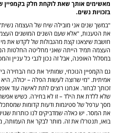
מאשימים אותך שאת לוקחת חלק בקמפיין ש
בזכויות נשים.
"במשך שנים אני מובילה שיח של העצמה נשית",
את הטענות, "אלא שעם השנים המושגים העצמה ופ
חושבת שיצאנו קצת מהגבולות של לקדש את מי ש
העצמה תמיד הייתה שאני מחליטה החלטות הנוגע
במסלול האופנה, אבל זה נכון לגבי כל עניין והמס
גם הקמפיין הנוכחי, שמותיר את כוח הבחירה ב
אמיתית. "מי שרוצה לעשות הפלה – יכולה, היא 
זכותך לבחור. אנחנו רוצים לתת לאישה עוד או
שלא ללדת את הילד – זו לא בחירה. כשיש אפשרות
מסך ערפל של סטיגמות ודעות קדומות שמסתכלים
את המסר. יש כאלה שמדביקים לנו כותרות שגויות
בואו, תנטרלו את זה. מותר לבקר את העמותה, מ