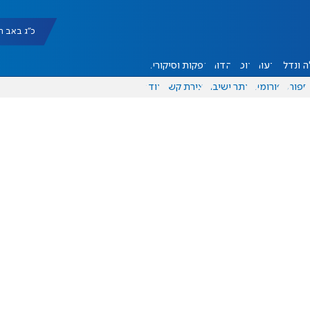
כ"ג באב תשפ"ו |
 ונדל"ן
דעות
אוכל
יהדות
הפקות וסיקורים
ספורט
פורומים
אתר ישיבה
יצירת קשר
עוד