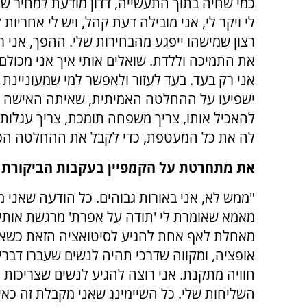
כמי שחיה בתוך התעשייה, דדון מודעת למחיר של
לי ויקר לי, אני מובילה דעת קהל, ויש לי אחריות
רצון שמישהו ייפגע מהבחירות שלי. ההפך, אני 
את התמיכה וללדת. שואלים אותי איך אני מכולם 
אני רק בעד. בעד לעזור ולאפשר למי שמעוניינת
ישפיעו על ההחלטה האמיתית, שאיתה האישה צרי
להאכיל אותו, צריך משפחה תומכת, צריך עגלות, 
לה את כל המעטפת, כדי לקבל את ההחלטה הכי 
את מתחרטת על הקמפיין בעקבות הביקורת
"ממש לא, אני באורות גבוהים. כל הודעה שאני 
מאמא שאומרת לי 'תודה על אפרת' מרגשת אותי.
מאחלת לאף אחת להגיע לסיטואציה הזאת כשאין
אופציה, ומקווה שדרכי תהיה לנשים שעברו דבר
חוויה מתקנת. אני רוצה להגיע לנשים שצריכות עז
השליחות שלי. כל השיימינג שאני מקבלת זה כאי