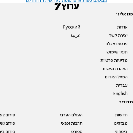
מצאתם טעות או פרסומת לא ראויה? דווחו לנו
פנו אלינו
אודות
Pусский
יצירת קשר
عربية
פרסמו אצלנו
תנאי שימוש
מדיניות פרטיות
הצהרת נגישות
המייל האדום
עברית
English
מדורים
חדשות
העולם הערבי
פורום צע
מבזקים
תרבות ופנאי
פורום נשו
ביטחוני
ספורט
פורום בי