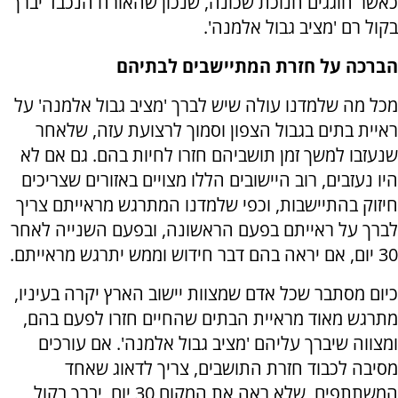
כאשר חוגגים חנוכת שכונה, שנכון שהאורח הנכבד יברך
בקול רם 'מציב גבול אלמנה'.
הברכה על חזרת המתיישבים לבתיהם
מכל מה שלמדנו עולה שיש לברך 'מציב גבול אלמנה' על
ראיית בתים בגבול הצפון וסמוך לרצועת עזה, שלאחר
שנעזבו למשך זמן תושביהם חזרו לחיות בהם. גם אם לא
היו נעזבים, רוב היישובים הללו מצויים באזורים שצריכים
חיזוק בהתיישבות, וכפי שלמדנו המתרגש מראייתם צריך
לברך על ראייתם בפעם הראשונה, ובפעם השנייה לאחר
30 יום, אם יראה בהם דבר חידוש וממש יתרגש מראייתם.
כיום מסתבר שכל אדם שמצוות יישוב הארץ יקרה בעיניו,
מתרגש מאוד מראיית הבתים שהחיים חזרו לפעם בהם,
ומצווה שיברך עליהם 'מציב גבול אלמנה'. אם עורכים
מסיבה לכבוד חזרת התושבים, צריך לדאוג שאחד
המשתתפים, שלא ראה את המקום 30 יום, יברך בקול