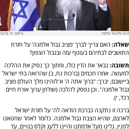
הרב אליעזר מלמד
צילום: הר ברכה
שאלה:
האם צריך לברך 'מציב גבול אלמנה' על חזרת
התושבים לבתיהם בעוטף עזה ובגבול הצפון?
תשובה:
נבאר את הדין כולו, ומתוך כך נסיק את ההלכה
למעשה. אמרו חכמים (ברכות נח, ב) שהרואה בתי ישראל
ביישובם, יברך: "ברוך אתה ה' א־לוהינו מלך העולם מציב
גבול אלמנה". וכן נפסק להלכה (שולחן ערוך אורח חיים
רכד, י).
ברכה זו נתקנה כברכת הודאה לה' על חזרת ישראל
לארצם, שהיא הצבת גבול אלמנה. כלומר לאחר שחטאנו
לפניו, גלינו מעל אדמתנו והיינו ללעג וקלס בגויים, עד