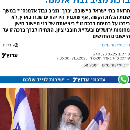
ברכת מציב גבול אלמנה
הרואה בתי ישראל ביישובם, יברך 'מציב גבול אלמנה' * במשך
שנות הגלות הקשה, אף שתמיד היו יהודים שגרו בארץ, לא
בירכו על בתיהם ברכה זו * ביציאתם של בני היישוב הישן
מחומות ירושלים ובעליית חובבי ציון, התחילו לברך ברכה זו על
היישובים החדשים
הרב אליעזר מלמד
2 דקות
פורסם:
20.03.25, 8:40
עודכן:
כ"א באדר תשפ"ה, 21.3.2025, 7:05:00
הרב אליעזר מלמד
בשבע 1138