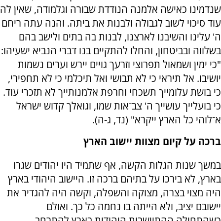
שנדמינו כאישה אלמנה הנודדת שבורה וגלמודה, שאין לה
עוד סיכוי לשוב לגבולה ולבנות את ביתה. והנה עתה ריחם
ה' עלינו והשיבנו לארצנו, לבנות בה בתים ולישב בהם
בשלווה ובביטחון, והחלו להתקיים בנו דברי הנביא ישעיהו:
"כי ימין ושמאול תפרוצי וזרעך גויים יירש וערים נשמות
יושיבו. אל תיראי כי לא תבושי ואל תיכלמי כי לא תחפירי,
כי בושת עלומייך תשכחי וחרפת אלמנותייך לא תזכרי עוד.
כי בועלייך עושייך ה' צב־אות שמו, וגואלך קדוש ישראל
א־לוהי כל הארץ ייקרא" (נד, ג-ה).
ברכה על קיום מצוות יישוב הארץ
במשך שנות הגלות הקשה, אף שתמיד היו יהודים שגרו
בארץ, לא בירכו על בתיהם ברכה זו. היישוב היהודי בארץ
היה מצוי בצרה, מצוקה והשפלה, וקשה היה להגדיר את
יישובם יציב, ולא הייתה בו נחמה כל כך. ואולם
כשהתחילה ההתיישבות היהודית בארץ להתרחב,