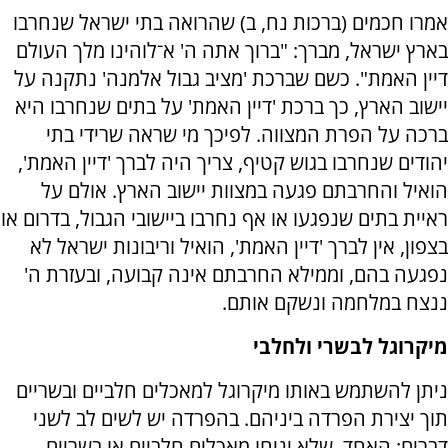
אמרו חכמים (ברכות נח, ב) שהרואה בתי ישראל שנחרבו
בארץ ישראל, מברך: "ברוך אתה ה' א־לוהינו מלך העולם
דיין האמת". כשם שברכת 'מציב גבול אלמנה' נתקנה על
יישוב הארץ, כך ברכת 'דיין האמת' על בתים שנחרבו היא
ברכה על הפרת המצווה. לפיכך מי שראה שרידי בתי
יהודים שנחרבו בגוש קטיף, צריך היה לברך 'דיין האמת',
הואיל והחרבתם פגעה במצוות יישוב הארץ. אולם על
ראיית בתים שנפגעו או אף נחרבו ביישובי הגבול, בדרום או
בצפון, אין לברך 'דיין האמת', הואיל וריבונות ישראל לא
נפגעה בהם, וממילא החרבתם אינה קבועה, ובעזרת ה'
ננצח במלחמה ונשקם אותם.
מיקרוגל לבשרי ולחלבי
ניתן להשתמש באותו מיקרוגל למאכלים חלביים ובשריים
תוך יצירת הפרדה ביניהם. בהפרדה יש לשים לב לשני
דברים: האחד, שלא יניחו מאכלים חלביים או בשריים