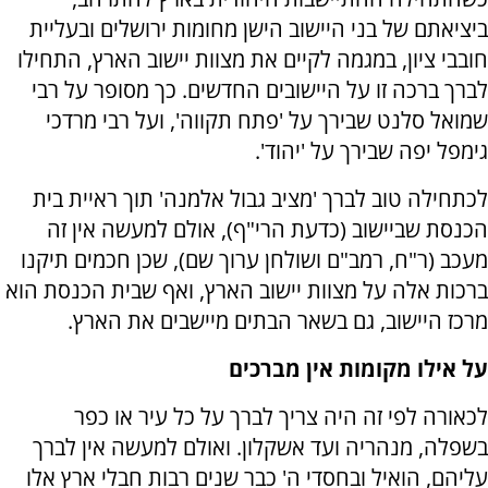
ביציאתם של בני היישוב הישן מחומות ירושלים ובעליית
חובבי ציון, במגמה לקיים את מצוות יישוב הארץ, התחילו
לברך ברכה זו על היישובים החדשים. כך מסופר על רבי
שמואל סלנט שבירך על 'פתח תקווה', ועל רבי מרדכי
גימפל יפה שבירך על 'יהוד'.
לכתחילה טוב לברך 'מציב גבול אלמנה' תוך ראיית בית
הכנסת שביישוב (כדעת הרי"ף), אולם למעשה אין זה
מעכב (ר"ח, רמב"ם ושולחן ערוך שם), שכן חכמים תיקנו
ברכות אלה על מצוות יישוב הארץ, ואף שבית הכנסת הוא
מרכז היישוב, גם בשאר הבתים מיישבים את הארץ.
על אילו מקומות אין מברכים
לכאורה לפי זה היה צריך לברך על כל עיר או כפר
בשפלה, מנהריה ועד אשקלון. ואולם למעשה אין לברך
עליהם, הואיל ובחסדי ה' כבר שנים רבות חבלי ארץ אלו