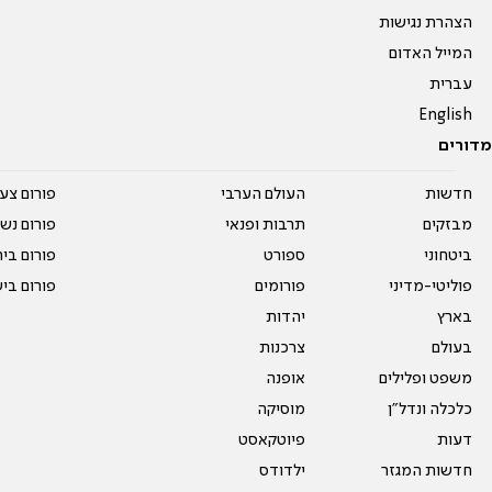
הצהרת נגישות
המייל האדום
עברית
English
מדורים
חדשות
העולם הערבי
פורום צע
מבזקים
תרבות ופנאי
פורום נשו
ביטחוני
ספורט
פורום בי
פוליטי-מדיני
פורומים
פורום בי
בארץ
יהדות
בעולם
צרכנות
משפט ופלילים
אופנה
כלכלה ונדל"ן
מוסיקה
דעות
פיוטקאסט
חדשות המגזר
ילדודס