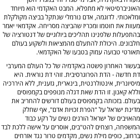
האוניברסיטאי לא מתפלא. המבט האקדמי הוא מיוחד
ומלאכותי. לדוגמה, אדם נורמלי שנתקל בביצה מקולקלת
מעוות את חוטמו ומכריז שהביצה מסריחה. אקדמאי יאמר
בהתפעלות שלפנינו תהליכים ביולוגיים של דנטורציה של
חלבונים. היכולת להתעלם מהמציאות ולשקוע בעולם
תאורטי טבועה עמוק בטבעו של האקדמאי.
בעשור האחרון פשטה באקדמיה של כל העולם המערבי
דת חדשה - הדת הפרוגרסיבית. זוהי דת נוראית. היא
מיסיונרית, אינטולרנטית, בינארית, גזענית, ללא היררכיה
וללא קאנון. זו הדת שאת דגלה מנופפים בקמפוסים
בעולם. בזכותה בקמפוסים בעולם דורשים להחריב את
מדינת ישראל על "הפרת זכויות אדם", אף שחלק
מהאויבים של ישראל הורגים נשים על רקע כבוד
המשפחה, רוצחים להט"בים, אוסרים על אישה ללכת לבד
ברחוב, כופים מילת נשים, מקדמים טרור נגד אזרחים