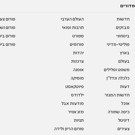
מדורים
חדשות
העולם הערבי
פורום צע
מבזקים
תרבות ופנאי
פורום נשו
ביטחוני
ספורט
פורום בי
פוליטי-מדיני
פורומים
פורום בי
בארץ
יהדות
בעולם
צרכנות
משפט ופלילים
אופנה
כלכלה ונדל"ן
מוסיקה
דעות
פיוטקאסט
חדשות המגזר
ילדודס
אוכל
מודעות אבל
כיפה שחורה
מזג אוויר
דיגיטל
תגיות
צעירים
פורום הריון ולידה