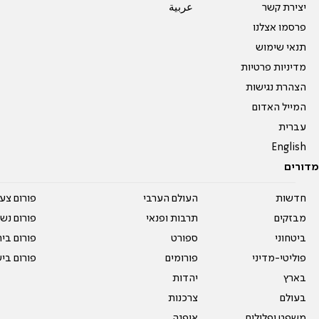
יצירת קשר
عربية
פרסמו אצלנו
תנאי שימוש
מדיניות פרטיות
הצהרת נגישות
המייל האדום
עברית
English
מדורים
חדשות
העולם הערבי
פורום צע
מבזקים
תרבות ופנאי
פורום נשו
ביטחוני
ספורט
פורום בי
פוליטי-מדיני
פורומים
פורום בי
בארץ
יהדות
בעולם
צרכנות
משפט ופלילים
אופנה