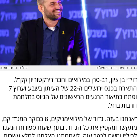
דוידי בן ציון בכנס ירושלים
צילום: חיים טויטו
דוידי בן ציון, רב-סרן במילואים וחבר דירקטוריון קק”ל,
התארח בכנס ירושלים ה-22 של העיתון בשבע וערוץ 7
ופתח בתיאור הרגעים הראשונים של הגיוס במלחמת
חרבות ברזל.
“אנחנו בעזה. גדוד של מילואימניקים, 8 בבוקר המג”ד קם,
מתקשר ומקפיץ את כל הגדוד. בתוך שעות ספורות הגענו
לביל”ו ומשם לכפר עזה. לשמחתנו הצלחנו לחלץ עשרות