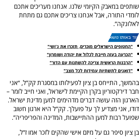
שותפים במאבק הקיומי שלנו. אנחנו מעריכים אתכם
לומדי התורה, אבל אנחנו צריכים אתכם גם מתחת
לאלונקה”.
עוד באותו נושא:
"החטופים הישראלים מוכרים, תזכרו את ג'ושי"
"הכרעה בעזה חייבת לכלול את יהודה ושומרון"
"הרבנות הראשית צריכה להשתנות עם הדור"
"דואגים לתשתיות עמידות לכל מצב"
בהמשך, התייחס בן ציון לפעילותו במסגרת קק”ל, “אני
חבר דירקטוריון בקרן הקיימת לישראל, ואני חייב לומר –
הארגון הזה עושה דברים מדהימים למען מדינת ישראל.
דודו, אני מצדיע לך על פועלך. קק”ל היא ארגון חשוב
שפועל רבות למען ההתיישבות, המדינה והפריפריה”.
בן ציון סיפר גם על מיזם אישי שהקים לזכר אמו ז”ל,