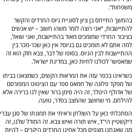
משפחות”.
בהמשך התייחס בן ציון לסוגיית גיוס החרדים והקשר
להתיישבות, “אני רוצה לומר משהו חשוב – יש אנשים
בציבור החרדי שתומכים מאוד בהתיישבות, ואני שואל,
למה אתם לא תומכים גם בגיוס? אין כאן שכר-מכר בין
ההתיישבות לבין הגיוס. בסופו של דבר, צבא חזק הוא זה
שמאפשר לכולנו לחיות כאן, במדינת ישראל.
כשראינו בכפר עזה את המראות הקשים, כשמצאנו בביתו
של מפקד פלוגה של חמאס ספר עם הציטוט המפורסם
של אדולף היטלר, זה היה סימן ברור שאין לנו ברירה אלא
להילחם. מי שחושב שהמצב בסדר, טועה.
הסתכלתי כאן על השולחן וראיתי את תמונתו של סגן עברי
דיקשטיין הי"ד, איש תורה ואיש צבא. זה המודל שלנו, זה
מה שאנחנו מצפים מכל אחינו החרדים היקרים – להיות