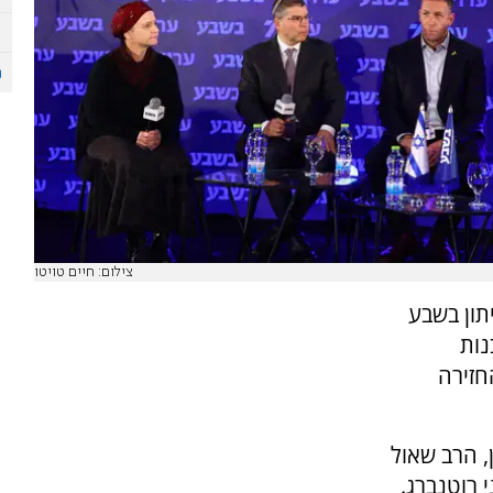
צילום: חיים טויטו
ירושלים ה-22 של העיתון בשבע
בנות
חזירה
, הרב שאול
 רוטנברג.