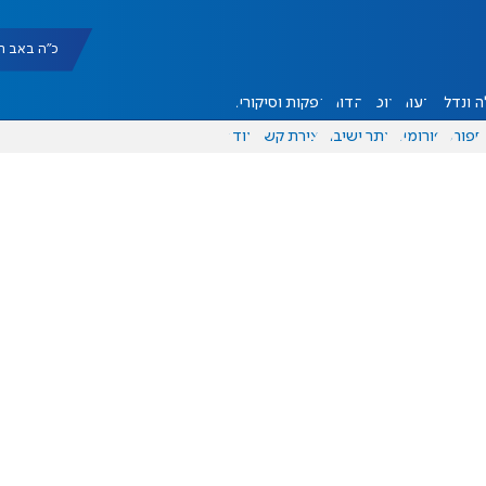
כ"ה באב תשפ"ו |
 ונדל"ן
דעות
אוכל
יהדות
הפקות וסיקורים
ספורט
פורומים
אתר ישיבה
יצירת קשר
עוד