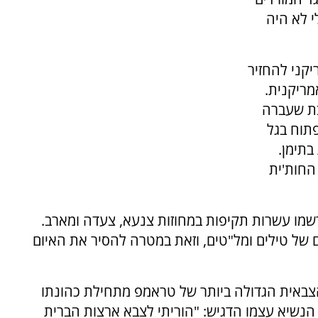
י לא היה
קני להחזיר
מריקנית.
בת שעברה
תוח בגל
בתימן.
החות'ית
רשמו עשרות תקיפות במחוזות צנעא, צעדה ומארב.
 של טילים ומל"טים, וזאת במטרה להסיר את האיום
הצבאית הגדולה ביותר של טראמפ מתחילת כהונתו
 הנשיא עצמו הדגיש: "הוריתי לצבא ארצות הברית