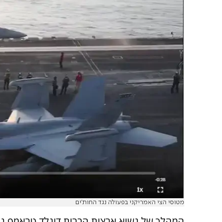
מטוסי הצי האמריקני בפעולה נגד החות'ים
המהלך של נשיא ארצות הברית דונלד טראמפ נג