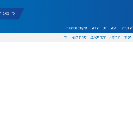
כ"ו באב תשפ"ו |
 ונדל"ן
דעות
אוכל
יהדות
הפקות וסיקורים
ספורט
פורומים
אתר ישיבה
יצירת קשר
עוד