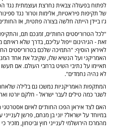
לפתוח בפעולה צבאית נחרצת ועוצמתית נגד הטר
של תקיפות פיראטיות, אלימות וטרור נגד ספינות
ג'ו ביידן הייתה חלשה בצורה פתטית, אז החות'י
"לכל הטרוריסטים החות'ים, זמנכם תם, והתקיפ
זאת - הגיהינום ייפול עליכם, בדרך שלא ראיתם 
לאיראן הוסיף: "התמיכה שלכם בטרוריסטים החו
האמריקני ועל הנשיא שלו, שקיבל את אחד המנד
תאיימו על נתיבי השיט ברחבי העולם. אם תעשו ז
לא נהיה נחמדים".
המתקפות האמריקניות נמשכו גם בלילה שלאחר מכ
לשגר כמה טילים לעבר ישראל - חלקם יורטו ואח
האם לצד איראן הפכו החות'ים לאיום אסטרטגי 
במיוחד על ישראל? יוני בן מנחם, פרשן לענייני ע
מהמרכז הירושלמי לענייני חוץ וביטחון, מזכיר כי 