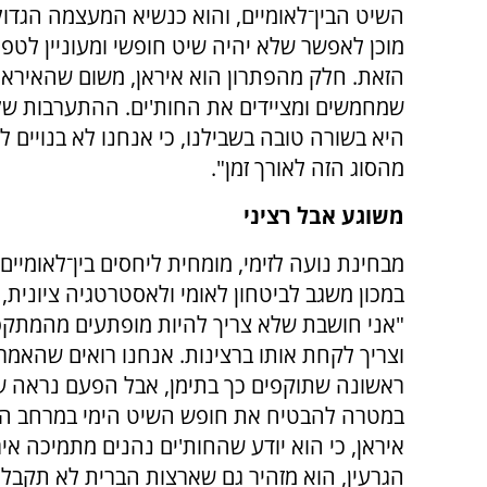
השיט הבין־לאומיים, והוא כנשיא המעצמה הגדו
מוכן לאפשר שלא יהיה שיט חופשי ומעוניין לטפ
הזאת. חלק מהפתרון הוא איראן, משום שהאיראנ
שמחמשים ומציידים את החות'ים. ההתערבות ש
היא בשורה טובה בשבילנו, כי אנחנו לא בנויים 
מהסוג הזה לאורך זמן".
משוגע אבל רציני
מבחינת נועה לזימי, מומחית ליחסים בין־לאומיים
במכון משגב לביטחון לאומי ולאסטרטגיה ציונית
"אני חושבת שלא צריך להיות מופתעים מהמתקפ
וצריך לקחת אותו ברצינות. אנחנו רואים שהאמר
ראשונה שתוקפים כך בתימן, אבל הפעם נראה שמד
במטרה להבטיח את חופש השיט הימי במרחב הים
איראן, כי הוא יודע שהחות'ים נהנים מתמיכה א
הגרעין, הוא מזהיר גם שארצות הברית לא תקבל 