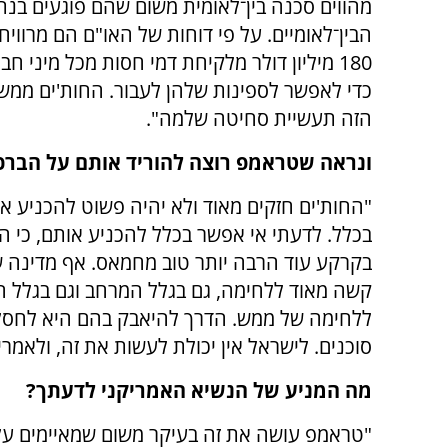
מהווים סכנה בין־לאומית משום שהם פוגעים בנת
הבין־לאומיים. על פי דוחות של האו"ם הם מרוויח
180 מיליון דולר מלקיחת דמי חסות מכל מיני חב
כדי לאפשר לספינות שלהן לעבור. החות'ים ממש
הזה תעשיית סחיטה שלמה".
ונראה שטראמפ רוצה להוריד אותם על הברכי
"החות'ים חזקים מאוד ולא יהיה פשוט להכניע א
בכלל. לדעתי אי אפשר בכלל להכניע אותם, כי ה
בקרקע עוד הרבה יותר טוב מחמאס. אף מדינה 
קשה מאוד ללחימה, גם בגלל המרחב וגם בגלל הא
ללחימה של ממש. הדרך להיאבק בהם היא לחסל
סוכנים. לישראל אין יכולת לעשות את זה, ולאמרי
מה המניע של הנשיא האמריקני לדעתך?
"טראמפ עושה את זה בעיקר משום שמאיימים על 