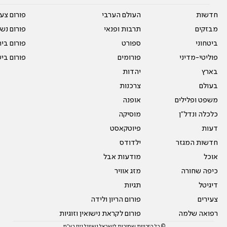
חדשות
העולם הערבי
פורום צע
מבזקים
תרבות ופנאי
פורום נשו
ביטחוני
ספורט
פורום בי
פוליטי-מדיני
פורומים
פורום בי
בארץ
יהדות
בעולם
צרכנות
משפט ופלילים
אופנה
כלכלה ונדל"ן
מוסיקה
דעות
פיוטקאסט
חדשות המגזר
ילדודס
אוכל
מודעות אבל
כיפה שחורה
מזג אוויר
דיגיטל
תגיות
צעירים
פורום הריון ולידה
רפואה שלמה
פורום לקראת נישואין וזוגיות
© כל הזכויות שמורות לישראל נשיונל ניוז בע"מ.