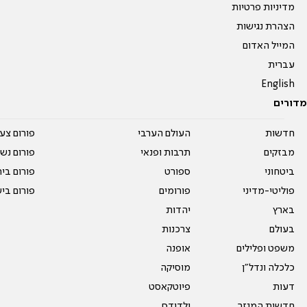
מדיניות פרטיות
הצהרת נגישות
המייל האדום
עברית
English
מדורים
חדשות
העולם הערבי
פורום צע
מבזקים
תרבות ופנאי
פורום נשו
ביטחוני
ספורט
פורום בי
פוליטי-מדיני
פורומים
פורום בי
בארץ
יהדות
בעולם
צרכנות
משפט ופלילים
אופנה
כלכלה ונדל"ן
מוסיקה
דעות
פיוטקאסט
חדשות המגזר
ילדודס