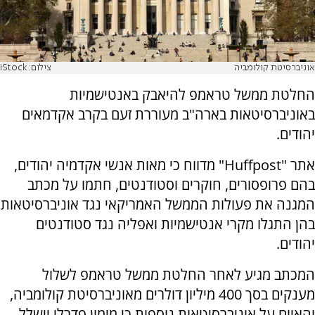
אוניברסיטת קולומביה
צילום: iStock
החלטת ממשל טראמפ להיאבק באנטישמיות
באוניברסיטאות בארה"ב מעוררת זעם בקרב אקדמאים
יהודים.
אתר "
Huffpost
" מדווח כי מאות אנשי אקדמיה יהודים,
בהם פרופסורים, חוקרים וסטודנטים, חתמו על מכתב
המגנה את פעולות הממשל האמריקאי נגד אוניברסיטאות
בהן התגלו מקרי אנטישמיות ואפליה נגד סטודנטים
יהודים.
המכתב מגיע לאחר החלטת ממשל טראמפ לשלול
מענקים בסך 400 מיליון דולרים מאוניברסיטת קולומביה,
והאיום על אוניברסיטאות נוספות כי מימון פדרלי יישלל