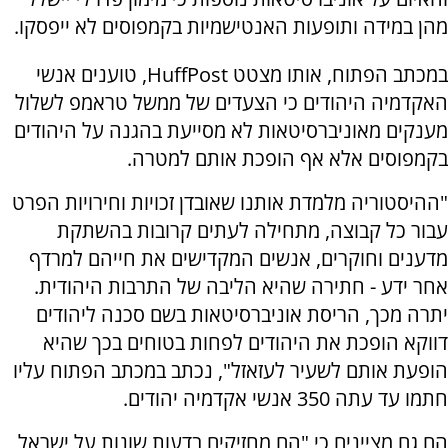
מהן במידה ותופעות האנטישמיות בקמפוסים לא ייפסקו.
במכתב הפתוח, אותו מצטט
HuffPost
, טוענים אנשי
האקדמיה היהודים כי הצעדים של ממשל טראמפ לשלול
מענקים מאוניברסיטאות לא מסייעת בהגנה על היהודים
בקמפוסים אלא אף הופכת אותם למטרה.
"ההיסטוריה מלמדת אותנו שאובדן זכויות וחירויות הפרט
עבור כל קבוצה, מתחילה לעתים קרובות בהשתקת
מדענים וחוקרים, אנשים המקדישים את חייהם למרדף
אחר ידע - חתירה שהיא הליבה של התרבות היהודית.
יתרה מכך, הריסת אוניברסיטאות בשם סכנה ליהודים
דווקא הופכת את היהודים לפחות בטוחים בכך שהיא
הופעת אותם לשעיר לעזאזל", נכתב במכתב הפתוח עליו
חתמו עד עתה 350 אנשי אקדמיה יהודים.
הם גם מציינים כי "הם מחזיקים בדעות שונות על ישראל,