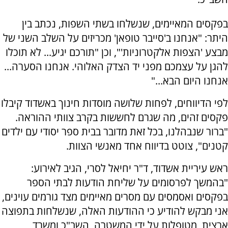
בפקסים המאיימים, שנשלחו בשתי השפות, נכתב בין
היתר: "אנחנו ב'סייבר טופאן' מכריזים על השלב השני של
מבצע 'הצפות אלקטרוניות'", וכן "תורכם יגיע... לא תוכלו
להגן על עצמכם מפני יד הצדק האלוהי. אנחנו הסערה...
אנחנו היום הבא..."
לפי הדיווחים, לפחות שלושה מוסדות חינוך באשדוד קיבלו
פקסים זהים, מה שגרם לחששות בקרב צוותי ההוראה.
"ברור שנבהלנו, בכל זאת מדובר בבית ספר יסודי עם ילדים
קטנים", צוטט בדיווח אחד מאנשי הצוות.
ראש עיריית אשדוד, ד"ר יחיאל לסרי, הגיב לאירוע:
"בהמשך לפרסומים על שליחת הודעות לבתי הספר
בפקסים ואסמסים עם מסרים מאיימים מצד גורמים עוינים,
אני מבקש להודיע כי ההודעות האלה, שנשלחות בתפוצה
ארצית, מטופלות על ידי המשטרה, השב"כ ומשרד