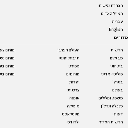
הצהרת נגישות
המייל האדום
עברית
English
מדורים
חדשות
העולם הערבי
פורום צע
מבזקים
תרבות ופנאי
פורום נשו
ביטחוני
ספורט
פורום בי
פוליטי-מדיני
פורומים
פורום בי
בארץ
יהדות
בעולם
צרכנות
משפט ופלילים
אופנה
כלכלה ונדל"ן
מוסיקה
דעות
פיוטקאסט
חדשות המגזר
ילדודס