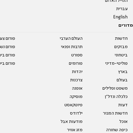
המייל האדום
עברית
English
מדורים
חדשות
העולם הערבי
פורום צע
מבזקים
תרבות ופנאי
פורום נשו
ביטחוני
ספורט
פורום בי
פוליטי-מדיני
פורומים
פורום בי
בארץ
יהדות
בעולם
צרכנות
משפט ופלילים
אופנה
כלכלה ונדל"ן
מוסיקה
דעות
פיוטקאסט
חדשות המגזר
ילדודס
אוכל
מודעות אבל
כיפה שחורה
מזג אוויר