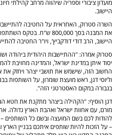
מועדון ציבורי וספריה שיהווה מרחב קהילתי חיוני
היישוב.
השרה סטרוק, האחראית על החטיבה להתיישבו
את המבנה בסך 800,000 ש"ח. בטקס השת
היישוב, הרב דודי דודקביץ', ויו"ר החטיבה להתיי
סטרוק אמרה: "ההתיישבות היהודית ביהודה ושומ
יסוד איתן במדינת ישראל, והמדינה מחויבת לה
החשוב הזה, שישמש את תושבי יצהר ויחזק את א
וליוסי דגן, ראש מועצת שומרון, על השותפות בבני
בגבורה במקום האסטרטגי הזה".
דגן הוסיף: "הקהילה ביצהר מתקנת את חטא המרג
מורם, עם אחוות ישראל ואהבת הארץ גדולה. אתם
להודות לכם בשם המועצה ובשם כל השותפים – 
– על הזכות להיות שותפים איתכם בבניין הארץ 