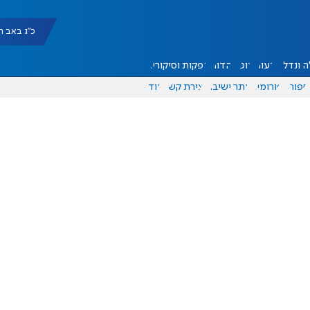
כ"ג באב תשפ"ו |
 ונדל"ן
דעות
אוכל
יהדות
הפקות וסיקורים
ספורט
פורומים
אתר ישיבה
יצירת קשר
עוד