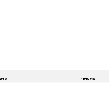
פנו אלינו
מדור
אודות
Pусский
חד
יצירת קשר
عربية
מב
פרסמו אצלנו
בי