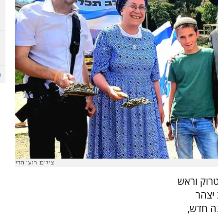
צילום: רועי חדי
רוק וראש
 יצהר
ה חדש,