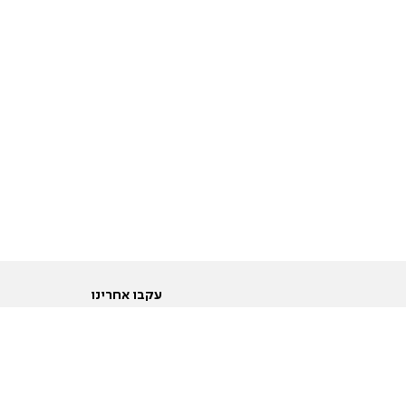
עקבו אחרינו
ות
טוויטר
ם הריון ולידה
פייסבוק
ום לקראת נישואין וזוגיות
אינסטגרם