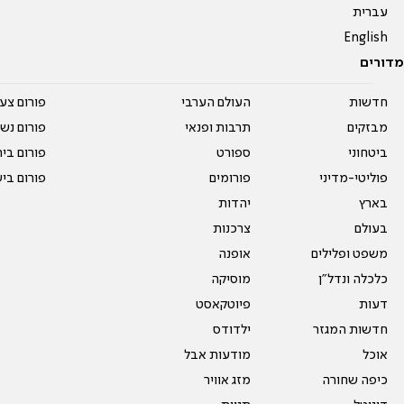
עברית
English
מדורים
חדשות
העולם הערבי
פורום צע
מבזקים
תרבות ופנאי
פורום נשו
ביטחוני
ספורט
פורום בי
פוליטי-מדיני
פורומים
פורום בי
בארץ
יהדות
בעולם
צרכנות
משפט ופלילים
אופנה
כלכלה ונדל"ן
מוסיקה
דעות
פיוטקאסט
חדשות המגזר
ילדודס
אוכל
מודעות אבל
כיפה שחורה
מזג אוויר