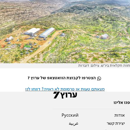
חווה חקלאית ביו"ש. צילום: דוברות
הצטרפו לקבוצת הוואטצאפ של ערוץ 7
מצאתם טעות או פרסומת לא ראויה? דווחו לנו
פנו אלינו
אודות
Pусский
יצירת קשר
عربية