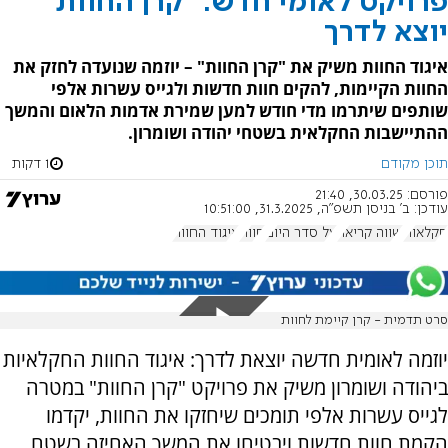
פרויקט לאומי חדש: "קרן החוות"
יוצא לדרך
איגוד החוות משיק את "קרן החוות" – יוזמה שנועדה לחזק את
החוות הקיימות, להקים חוות חדשות ולגייס עשרות אלפי
שותפים שיתרמו מדי חודש למען שמירת אדמות הלאום והמשך
ההתיישבות החקלאית בשטחי יהודה ושומרון.
תוכן מקודם
1 דקות
פורסם:
30.03.25, 21:40
עודכן:
ב' בניסן תשפ"ה, 31.3.2025, 10:51:00
חקלאות
שווה קריאה
על סדר היום
חוות
איגוד החוות
סרט תדמית - קרן קיימת לחוות
יוזמה לאומית חדשה יוצאת לדרך: איגוד החוות החקלאיות
ביהודה ושומרון משיק את פרויקט "קרן החוות" במטרה
לגייס עשרות אלפי תומכים שיחזקו את החוות, יקדמו
הקמת חוות חדשות ויבטיחו את המשך האחיזה בשטח.