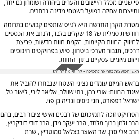
פי שניים מכלל היישובים והערים ביהודה ושומרון גם יחד,
ומייצרות אחיזה בפועל בשטחי מדינה נרחבים.
מטרת הקרן החדשה היא לגייס שותפים קבועים בתרומה
חודשית סמלית של 18 שקלים בלבד, ולנתב את הכספים
לחיזוק החוות הקיימות, הקמת חוות חדשות, פריצת
דרכים, תגבור מערכי ביטחון, סיוע בפרויקטים חינוכיים
וייזום מיזמים עסקיים בתוך החוות.
ראשי המועצות בקריאה לתמיכה - קרן קיימת לחוות!
בראש המיזם עומדים נציגי השטח שנבחרו להוביל את
איגוד החוות: אורי כהן, נתי שוולב, אליאב ליבי, ליאור טל,
ישראל רפפורט, חגי ניסים ונריה בן פזי.
הפרויקט זוכה לתמיכתם של רבנים ואישי ציבור רבים, בהם
הרב זלמן ברוך מלמד, הרב יעקב מדן, הרב דודי דודקביץ,
הרב אלי סדן, שר האוצר בצלאל סמוטריץ', שרת