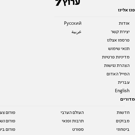
פנו אלינו
אודות
Pусский
יצירת קשר
عربية
פרסמו אצלנו
תנאי שימוש
מדיניות פרטיות
הצהרת נגישות
המייל האדום
עברית
English
מדורים
חדשות
העולם הערבי
פורום צע
מבזקים
תרבות ופנאי
פורום נשו
ביטחוני
ספורט
פורום בי