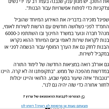
את התוכן. יש מגוון ענק שנבנה בעמל רב על ידי נשים
צדקניות כדי לפתוח אפשרויות עבור הבנות".
שפיגל מזכירה בדבריה את האירוע המיוחד שהוביל
החמ"ד לפני כשלושה חודשים עם הרשות לשירות לאומי,
מנהל חברה ונוער במשרד החינוך ובו השתתפו כ-6000
בנות לקראת שירות לאומי וביום המיוחד ההוא נקראו
הבנות לחזק גם את הערך המוסף עבור הנשמה לפני או
במקביל לשירות.
גם אורלב רואה במציאות החדשה של לימוד התורה
במדרשות מהפכה של ממש. "בתקופתנו זה לא קרה. היינו
"גונבות" איזה שיעור בסוף שבוע. הלוואי והיינו יכולות
לחזור אחורה כדי שזה יהיה גם לנו".
הצטרפו לקבוצת הוואטצאפ של ערוץ 7
מצאתם טעות או פרסומת לא ראויה? דווחו לנו