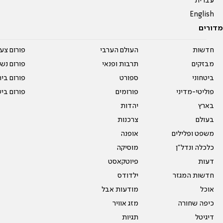
עברית
English
מדורים
חדשות
העולם הערבי
פורום צע
מבזקים
תרבות ופנאי
פורום נשו
ביטחוני
ספורט
פורום בי
פוליטי-מדיני
פורומים
פורום בי
בארץ
יהדות
בעולם
צרכנות
משפט ופלילים
אופנה
כלכלה ונדל"ן
מוסיקה
דעות
פיוטקאסט
חדשות המגזר
ילדודס
אוכל
מודעות אבל
כיפה שחורה
מזג אוויר
דיגיטל
תגיות