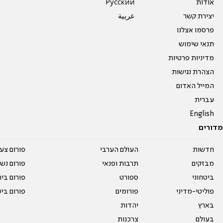
אודות
Pусский
יצירת קשר
عربية
פרסמו אצלנו
תנאי שימוש
מדיניות פרטיות
הצהרת נגישות
המייל האדום
עברית
English
מדורים
חדשות
העולם הערבי
פורום צע
מבזקים
תרבות ופנאי
פורום נשו
ביטחוני
ספורט
פורום בי
פוליטי-מדיני
פורומים
פורום בי
בארץ
יהדות
בעולם
צרכנות