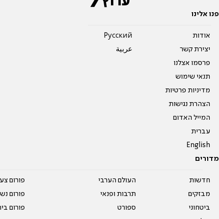
פנו אלינו
אודות
Pусский
יצירת קשר
عربية
פרסמו אצלנו
תנאי שימוש
מדיניות פרטיות
הצהרת נגישות
המייל האדום
עברית
English
מדורים
חדשות
העולם הערבי
פורום צע
מבזקים
תרבות ופנאי
פורום נשו
ביטחוני
ספורט
פורום בי