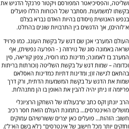
ושליטה, והפסיכיאטר המפורסם ויקטור פרנקל הדגיש את
בקשתו למשמעות. מסתבר שכל הכוחות הללו פועלים
בנפש האנושית (ויסודם בהיות האדם נברא בצלם
א־לוהים), אך הדגשים בין התרבויות שונים בהחלט.
העולם המערבי אכן שם דגש על בקשת העונג. כמו פרויד
שראה באמונה סוג של נוירוזה ( - הפרעה נפשית), אף
המערב בז לאמונה; מדינות כמו רוסיה, צפון קוריאה, סין
וכדומה – שמות דגש על בקשת השליטה (וכורתות בריתות
בהתאם לגישה זו); ומדינות דתיות כמדינות האסלאם
שמות את הדגש על בקשת המשמעות הדתית, ורק דרך
פריזמה זו ניתן יהיה להבין את האופן בו הן מתנהלות.
הרב יונתן זקס כתב ש"בעולמו של השחקן הרציונלי
מושלים האינטרסים... בתמונת העולם הזאת חסר רכיב
חשוב: הזהות... פועלים כאן יצרים ששורשיהם עמוקים
וחזקים יותר מכל חישוב של אינטרסים" ('לא בשם הא־ל').