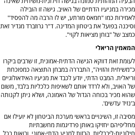
הבעיה המהותית טמונה בגישה חילונית-משיחית שאינה
מכירה במניעיו הדתיים של האויב. גישה זו הובילה
לאמירות כמו "חמאס מורתע, יש לו הרבה מה להפסיד"
וסיכנה בפועל את ביטחון המדינה. ד"ר גרוזברד מגדיר זאת
כמצב של "בוחן מציאות לקוי".
המאמין הריאלי
לעומת זאת דווקא הגישה הדתית-אמונית, זו שרבים ביקרו
כ"משיחית והזויה", התבררה במבחן התוצאה כמפוכחת
וריאלית. המבט הדתי, יודע לכבד את מניעיו האידאולוגיים
של האויב, ולא לרדד אותם לשאיפות כלכליות בלבד, משום
שהוא מכיר בכוחה הגדול של האמונה, ושלא ניתן לקנותה
ב'נזיד עדשים'.
מסיבה זו, השינויים בראשי מערכת הביטחון לא יועילו אם
מחליפיהם יחזיקו באותן פרדיגמות מחשבתיות
חילוניות-ליברליות, הבזות למניע הדתי-אמוני, ורואות בכל