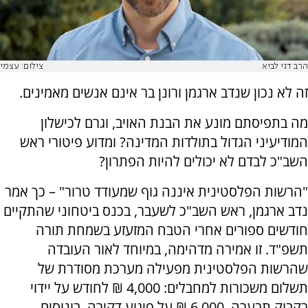
הרב דני לביא
צילום: עצמי
זה לא נכון שנדב ארגמן ורונן בר אינם אנשים מאמינים.
מה בתפיסתם מונע את הבנת האויב, וגרם לכישלון
המודיעיני הגדול בתולדות המדינה? ומדוע פיטורי ראש
השב"כ לבדם לא יכולים להיות הפתרון?
"הרשות הפלסטינית איננה גוף שמעודד טרור" – כך אמר
נדב ארגמן, ראש השב"כ לשעבר, בכנס ביטחוני שהתקיים
חודשים ספורים אחרי הטבח המזעזע בשמחת תורה
תשפ"ד. זו אמירה מדהימה, במיוחד לאור העובדה
שהרשות הפלסטינית מפעילה מערכת מסודרת של
תשלום משכורות למחבלים: 4,000 ₪ לחודש על יידוי
בקבוק תבערה, 6,000 ₪ על פיגוע דקירה, בונוסים