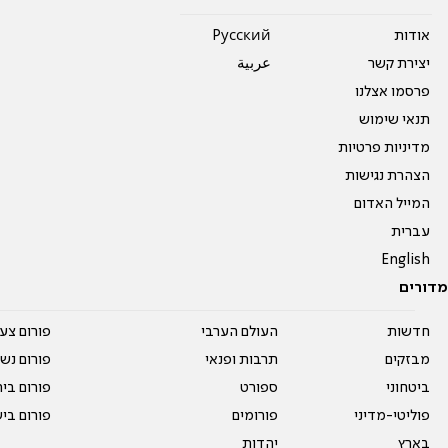
אודות
Pусский
יצירת קשר
عربية
פרסמו אצלנו
תנאי שימוש
מדיניות פרטיות
הצהרת נגישות
המייל האדום
עברית
English
מדורים
חדשות
העולם הערבי
פורום צע
מבזקים
תרבות ופנאי
פורום נשו
ביטחוני
ספורט
פורום בי
פוליטי-מדיני
פורומים
פורום בי
בארץ
יהדות