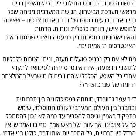
התשובה טמונה במבט החילוני־ליברלי שמאפיין רבים
מראשי מערכת הביטחון. הגישה המערבית מניחה שכל
בני האדם מונעים בסופו של דבר מאותם צרכים – שאיפה
לחופש אישי, רווחה כלכלית ונוחות. הדתות
והאידיאולוגיות נתפסות רק כמעטה חיצוני שמסתיר את
האינטרסים ה"אמיתיים".
ממילא אם רק נכניס פועלים מעזה, וניתן הטבות כלכליות
לתושבי הרצועה, איזה אינטרס יהיה לסינוואר לתקוף
אחרי כל השפע הכלכלי שהם זוכים לו מישראל בהמלצתם
החמה של שב"כ וצה"ל?
ד"ר עפר גרוזברד, מומחה בפסיכולוגיה בין־תרבותית
ובהבדל בין העולם המערבי לעולם המוסלמי, שימש
בתפקיד באמ"ן וניסה להסביר עד כמה לא נכון להסתכל
כך על אויבינו. אך עוזרו של ראש אמ"ן נזף בו ואמר ש"אין
הבדל בין תרבויות, כל התרבויות אותו דבר, כולנו בני אדם".