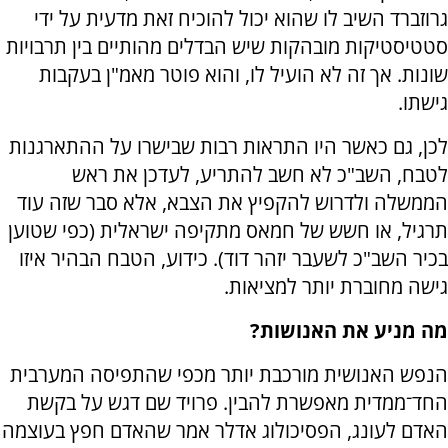
גרוזברד השיב לו שהוא יכול להוכיח זאת מדעית על ידי
סטטיסטיקות מובהקות שיש הבדלים מהותיים בין תרבויות
שונות. אך זה לא הועיל לו, והוא פוטר מאמ"ן בעקבות
גישתו.
לכן, גם כאשר היו התראות רבות שבישרו על ההתארגנות
לטבח, השב"כ לא חשב להתריע, לעדכן את ראש
הממשלה ולדרוש להקפיץ את הצבא, אלא סבר שזה עוד
תרגיל, או חשש של חמאס מתקיפה ישראלית (כפי שטוען
בכיר השב"כ לשעבר יזהר דוד). כידוע, הטבח הבהיר איזו
גישה מחוברת יותר למציאות.
מה מניע את האנושות?
הנפש האנושית מורכבת יותר מכפי שהתפיסה המערבית
החד־ממדית מאפשרת להבין. פרויד שם דגש על בקשת
האדם לעונג, הפסיכולוג אדלר אמר שהאדם חפץ בעוצמה