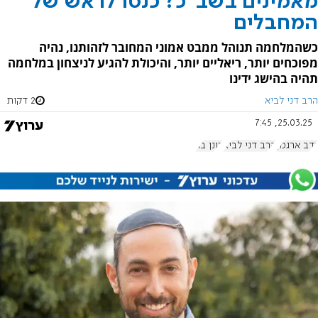
מאמינים בשב"כ? כנסו לראש של
המחבלים
כשהמלחמה תנוהל ממבט אמוני המחובר לזהותנו, נהיה
מפוכחים יותר, ריאליים יותר, והיכולת להגיע לניצחון במלחמה
תהיה בהישג ידינו
הרב דני לביא
2 דקות
25.03.25, 7:45
נדב ארגמן
הרב דני לביא
רונן בר