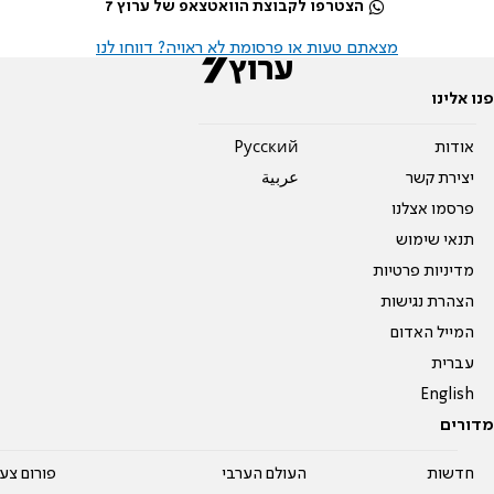
הצטרפו לקבוצת הוואטצאפ של ערוץ 7
מצאתם טעות או פרסומת לא ראויה? דווחו לנו
פנו אלינו
אודות
Pусский
יצירת קשר
عربية
פרסמו אצלנו
תנאי שימוש
מדיניות פרטיות
הצהרת נגישות
המייל האדום
עברית
English
מדורים
חדשות
העולם הערבי
פורום צע