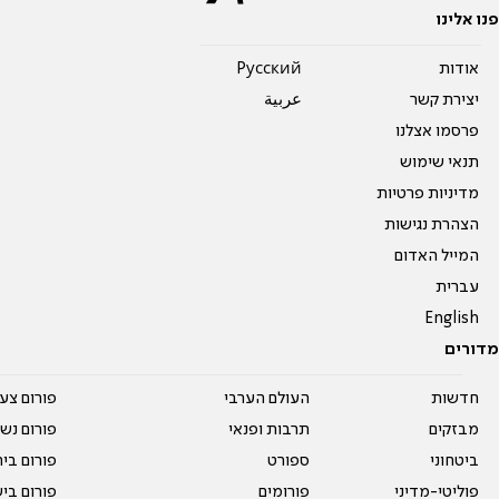
פנו אלינו
אודות
Pусский
יצירת קשר
عربية
פרסמו אצלנו
תנאי שימוש
מדיניות פרטיות
הצהרת נגישות
המייל האדום
עברית
English
מדורים
חדשות
העולם הערבי
פורום צע
מבזקים
תרבות ופנאי
פורום נשו
ביטחוני
ספורט
פורום בי
פוליטי-מדיני
פורומים
פורום בי