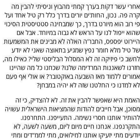
אחרי עשר דקות בערך קמתי מהבוץ וניסיתי להבין מה
קרה פה. נכון, החות'ים יורים בדרך כלל רק טיל אחד ועל
פי רוב הוא מיורט בדרך, כך שמבחינה סטטיסטית הסיכוי
שהוא ייפול לנו על הראש לא גבוה במיוחד. אבל אם
היירוט יפספס, החבר'ה האלה לא מבינים את המשמעות
של טיל מלא חומר נפץ שמגיע בתאוצה שאני לא יודע
לחשב כי פיזיקה זה לא המסלול הבליסטי שלי? כאילו מה,
חזרנו לשאננות המרדימה שלנו? שכחנו כל מה שהיינו
אמורים ללמוד מאז השבעה באוקטובר? או אולי אף פעם
לא למדנו כי החלטנו שזה לא יהיה במבחן?
האמת היא שאפשר להבין את זה. לא להצדיק, כי זה
מסוכן, אבל חייבים להודות שהמציאות הישראלית עשויה
להותיר אותנו חסרי נשימה. התעייפנו. התחרפנו.
התקרנפנו. אנחנו חיים מיום ליום, משעה לשעה, לא
יודעים מתי יזעיקו אותנו למילואים, מתי לממ"דים ומתי