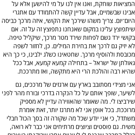
המציאות שוחקת, ואנו אין לנו על מי להישען אלא על
אבינו שבשמיים, אבל עדיין קשה להתמודד עם אתגרי
היום־יום. צריך משהו שירכך את הקושי, איזה מרכך כביסה
שיתפוצץ עלינו במקום שאנחנו נתפוצץ זה על זה. אם
בקושי ירד גשם לפחות שירד מטר מרכך, שיקליל טיפה.
לא יזיק גם לרכך את בחירת המילים. כן, לחזור לשפה
מכובסת ולהוסיף מרכך. שחטאינו כשלג ילבינו, כי כך היא
גאולתן של ישראל – בתחילה קמעא קמעא, אבל ככל
שהיא רבה והולכת הרי היא מתקשה, ואז מתרככת.
אני מצידי מסתובב בארץ עם ארגזים של מרככים, גם
לשיער, שופך אותם על כל הנקרה בדרכי ובורח מהר לפני
שירביצו לי. מה שאומר שהאווירה עדיין לא מספיק
מרוככת. בכל אופן אני לא מתרגז יותר, זאת אומרת
משתדל, כי אני יודע שכל מה שקורה זה בסך הכול חבלי
משיח. גם פוסטים וציוצים מרתיחים אני כבר לא רואה,