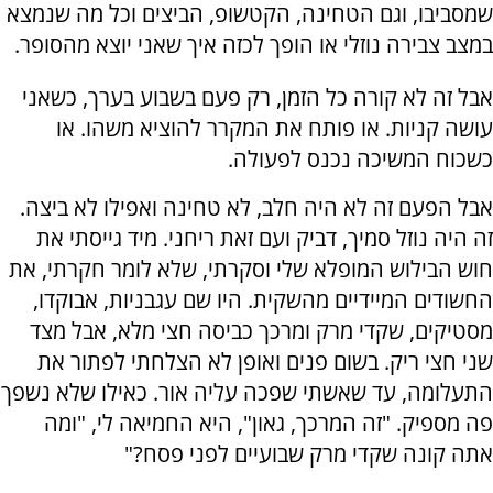
שמסביבו, וגם הטחינה, הקטשופ, הביצים וכל מה שנמצא
במצב צבירה נוזלי או הופך לכזה איך שאני יוצא מהסופר.
אבל זה לא קורה כל הזמן, רק פעם בשבוע בערך, כשאני
עושה קניות. או פותח את המקרר להוציא משהו. או
כשכוח המשיכה נכנס לפעולה.
אבל הפעם זה לא היה חלב, לא טחינה ואפילו לא ביצה.
זה היה נוזל סמיך, דביק ועם זאת ריחני. מיד גייסתי את
חוש הבילוש המופלא שלי וסקרתי, שלא לומר חקרתי, את
החשודים המיידיים מהשקית. היו שם עגבניות, אבוקדו,
מסטיקים, שקדי מרק ומרכך כביסה חצי מלא, אבל מצד
שני חצי ריק. בשום פנים ואופן לא הצלחתי לפתור את
התעלומה, עד שאשתי שפכה עליה אור. כאילו שלא נשפך
פה מספיק. "זה המרכך, גאון", היא החמיאה לי, "ומה
אתה קונה שקדי מרק שבועיים לפני פסח?"