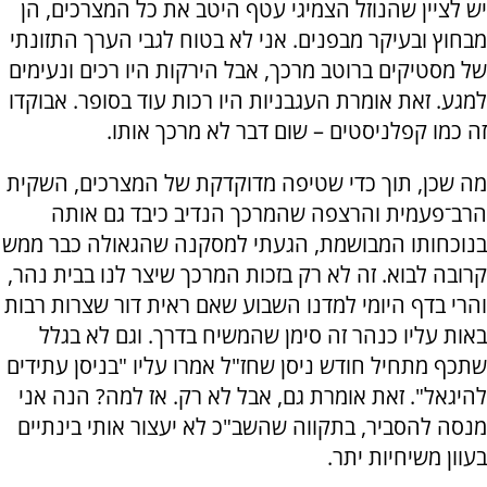
יש לציין שהנוזל הצמיגי עטף היטב את כל המצרכים, הן
מבחוץ ובעיקר מבפנים. אני לא בטוח לגבי הערך התזונתי
של מסטיקים ברוטב מרכך, אבל הירקות היו רכים ונעימים
למגע. זאת אומרת העגבניות היו רכות עוד בסופר. אבוקדו
זה כמו קפלניסטים – שום דבר לא מרכך אותו.
מה שכן, תוך כדי שטיפה מדוקדקת של המצרכים, השקית
הרב־פעמית והרצפה שהמרכך הנדיב כיבד גם אותה
בנוכחותו המבושמת, הגעתי למסקנה שהגאולה כבר ממש
קרובה לבוא. זה לא רק בזכות המרכך שיצר לנו בבית נהר,
והרי בדף היומי למדנו השבוע שאם ראית דור שצרות רבות
באות עליו כנהר זה סימן שהמשיח בדרך. וגם לא בגלל
שתכף מתחיל חודש ניסן שחז"ל אמרו עליו "בניסן עתידים
להיגאל". זאת אומרת גם, אבל לא רק. אז למה? הנה אני
מנסה להסביר, בתקווה שהשב"כ לא יעצור אותי בינתיים
בעוון משיחיות יתר.