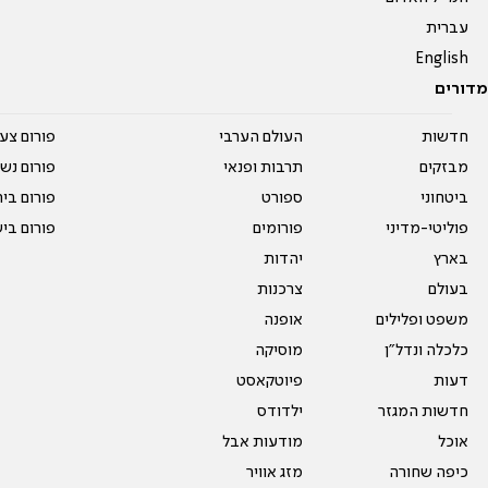
עברית
English
מדורים
חדשות
העולם הערבי
פורום צע
מבזקים
תרבות ופנאי
פורום נשו
ביטחוני
ספורט
פורום בי
פוליטי-מדיני
פורומים
פורום בי
בארץ
יהדות
בעולם
צרכנות
משפט ופלילים
אופנה
כלכלה ונדל"ן
מוסיקה
דעות
פיוטקאסט
חדשות המגזר
ילדודס
אוכל
מודעות אבל
כיפה שחורה
מזג אוויר