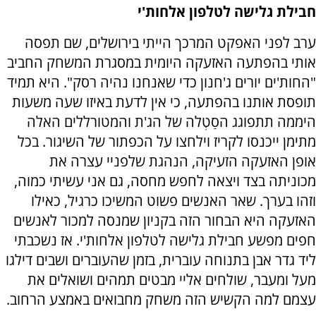
חבילת גלישה לטלפון אלחות'י
ערב לפני האפקט המרכך הייתי בירושלים, שם תפסה
אותי בהפתעה האזעקה היומית במסגרת המשחק החביב
"החות'ים יורים ג'חנון כדי שאנחנו נהיה רסק". היא תמיד
תופסת אותנו בהפתעה, כי אין לדעת באיזו שעה משעות
היממה תתפוגג הסַטְלה של הג'ת והמטורללים האלה
מתימן ייכנסו לקריז וילחצו על הכפתור של השיגור. בכל
אופן האזעקה הזעיקה, הנהגת שלפניי עצרה את
מכוניתה בצד ויצאה לחפש מחסה, גם אני עשיתי כמוה,
וזהו בערך. שאר האנשים פשוט המשיכו כרגיל, כאילו
האזעקה היא הבחור הזה בקניון שמנסה למכור לאנשים
חפים מפשע חבילת גלישה לטלפון אלחות'י. אז נשכבתי
ליד גדר אבן בתנוחה עוברית, בזמן שהעוברים ושבים דילגו
מעל ומעבר, שולחים אליי מבטים תמהים ושואלים את
עצמם למה הקשיש הזה משחק מחבואים באמצע הרחוב.