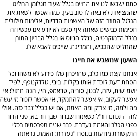
סתם ישבשו לנו את החיים בגלל שעוד מגלומן החליט
שהמציאות לא באה לו טוב בעין. כמה אפשר לשאת את
הגלגל החוזר הזה של האשמות הדדיות, אלימות מילולית,
חסימות כבישים שאתה אף פעם לא יודע אם עכשיו זה
בגלל הדמוקרטיה, בגלל הגיוס או בגלל הבריון התורן
שהחליט שהכביש, והמדינה, שייכים לאבא שלו.
השעון שמשבש את חיינו
אנחנו קצת כמו כלב, שהזיכרון שלו כידוע לא משהו וכל
הסחת דעת לוכדת אותו בקלות. ביבי, גולדקנופף, לפיד,
יועמ"שית, עזה, לבנון, סוריה, טראמפ, היי, הנה חתול! אי
אפשר לעקוב, אי אפשר להתמקד, אי אפשר לזכור מי עשה
מה ולמה, מי צודק ומה האמת, אם יש בכלל דבר כזה. אולי
לזה התכוונו חז"ל כשאמרו שבדור שבן דוד בא, פני הדור
כפני הכלב והאמת נעדרת. כבר שנים מפרסמים בכלי
התקשורת מודעות בנוסח "נעדרת: האמת. נראתה