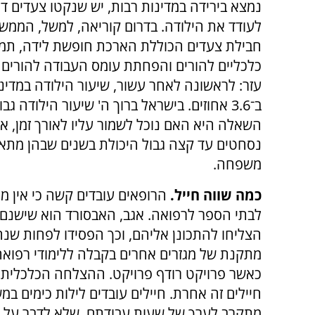
נמצא בירידה במדינות רבות, יש שנקטו צעדים דר
לעודד את הילודה. בדרום קוריאה, למשל, הממ
חבילת צעדים הכוללת הארכת חופשת לידה, תמר
כלכליים להורים והפחתת עומס העבודה להורים צ
עזר: לראשונה לאחר עשור, שיעור הילודה במדי
ב־3.6 אחוזים. בישראל ברוך ה' שיעור הילודה גב
השאלה היא האם נוכל לשמור עליו לאורך זמן, א
נסחטים עד קצה גבול היכולת בשנים שבהן מתאי
משפחה.
כמה שווה חייל.
הרופאים עובדים קשה כי אין 
לבתי הספר לרפואה. אגב, האבסורד הוא שישנם 
הצליחו להתכונן אליהם, וכך הפסידו לפחות שנ
מתקנת של מגזרים אחרים בקבלה ללימודי רפואה.
כאשר פרויקט רודף פרויקט. ההצלחה הכלכלית מ
מתקרב לערך של שעות עבודתם, שלא לדבר על הת