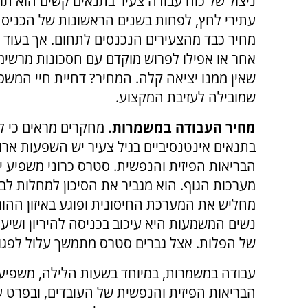
ניצול של כוח עבודה צעיר בתנאים קשים הוא תו
עתירי לחץ, לפחות בשנים הראשונות של הכניסה ל
מחיר כבד מהצעירים הנכנסים לתחום. אך בעוד 
אחר או אפילו לפרוש מוקדם עם חסכונות מרשימי
שאין ממנו יציאה קלה. המחיר? דחיית חיי המש
שמובילה לעזיבת המקצוע.
מחיר העבודה במשמרות.
מחקרים מראים כי ל
בתנאים אינטנסיביים בגיל צעיר יש השפעות ארו
הבריאות הפיזית והנפשית. סטרס כרוני משפיע י
מערכות הגוף. הוא מגביר את הסיכון למחלות לב ו
מחליש את המערכת החיסונית ופוגע באיזון ההור
נשים המשמעות היא עיכוב בכניסה להיריון ושיעור
של הפלות. אצל גברים סטרס מתמשך עלול לפגוע
עבודה במשמרות, במיוחד בשעות הלילה, משפיע
הבריאות הפיזית והנפשית של העובדים, ובפרט ע