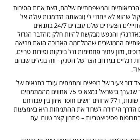
 הבריאותיים והמשפחתיים שלהם, וזאת אחת הסיבות
ל שהוא לא ייחודי לי (ובאותה הזדמנות עולה אל
קברו של הרבי מזוועהיל בימי שני, חמישי ושני). החיילים הצעירים שלנו עובדים 24/7 בתנאים
באדרנלין והנפש מבקשת להיות חלק מהדבר הגדול
ריאותיים הממושכים שהמלחמה הארוכה הזאת מביאה
ים, מזון עתיר פחמימות ודל בירקות ופירות טריים,
 רגליים במרחב הצר של הטנק - וזה בגילים שבהם
וד.
יצד דור צעיר של רופאים ומתמחים עובד בתנאים של
עומס אדיר, שינה מינימלית ולחץ מתמיד. במחקר שנערך בישראל נמצא כי 75 אחוזים מהמתמחים
חווים סטרס גבוה המתבטא גם בתופעות גופניות שונות, ו־77 אחוזים חשים חוסר איזון בין עבודתם
הם הדרך היחידה לשרוד את ההתמחות היא באמצעות
תרופות פסיכיאטריות – פתרון קצר טווח, עם