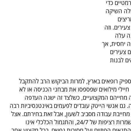
מטיים כדי
שלה השיקה
יצים
עירים. וזה
נה עלה
וה יחסית, אך
ם צעירים
ם לבנות
מספיק רופאים בארץ, למרות הביקוש הרב להתקבל
חיילי מילואים שפספסו את מבחני הכניסה או לא
ה מחייהם המקצועיים, כשלצד זה ישנה העדפה
 גם אנשי הייטק עובדים לפעמים באינטנסיביות רבה
חייבת עבודה מסביב לשעון, אבל זאת בחירתם. אצל
חיילים זה אחרת. חיילים עובדים לילות כימים במשמרות רציפות של 24/7, והתגמול הכלכלי אינו
נאים הפיזיים ועל מסירות נפשם. בכל מקצוע אחר,