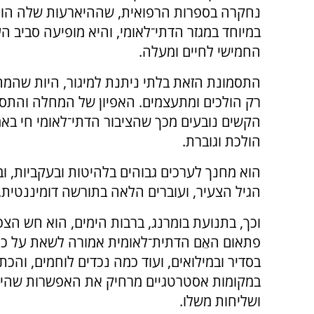
נחקרה בספרות הרפואית, שההיארעות שלה הול
במיוחד במגזר הדתי־לאומי, והיא מופיעה סביב ה
החמישי לחיים ומעלה.
התסמונת הזאת בלתי ניתנת למיגור, היות שהמח
רק הולכים ומתעצמים. האפיון של המחלה והתסמ
הקשים נובעים מכך שהציבור הדתי־לאומי חי באמ
הולכת וגוברת.
הוא מחנך לערכים גבוהים בלהיטות ובעקביות, ו
הגיל הצעיר, ועוברים הלאה בתורשה דומיננטית.
וכך, בתנועת בומרנג, ברבות הימים, הוא חש הצ
פתאום האֵם הדתית־לאומית אמורה לשאת על כתפ
בסדיר ובמילואים, ועוד כמה נכדים לוחמים, והכ
במקומות אסטרטגיים מרחיק את האפשרות שהילדי
ושליחות משלו.