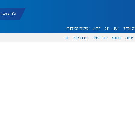
כ"ה באב תשפ"ו |
 ונדל"ן
דעות
אוכל
יהדות
הפקות וסיקורים
ספורט
פורומים
אתר ישיבה
יצירת קשר
עוד